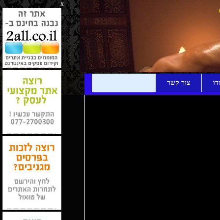
x
דו
צור קשר