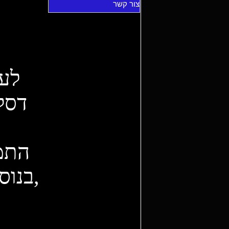
צור קשר
לעי
דסק
,בנוס