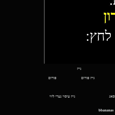
ן
לחץ:
י מסאג גייז
גייז פורום
פורום
ו מסאג
גייז עיסוי נערי ליוי
bbananas