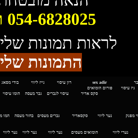
הנאה מובטחת.
054-6828025
רו
לראות תמונות שלי 
התמונות שלי
מגבר לגבר
sex adir
רון עיסוי גייז ליווי בוד
עיסוי פורום הומואים
סקס אדיר
עיסוי לגברים
גבר מעסה
הומו עיסוי
י מפנק
נער ליווי
סקסאדיר
גברים מעסים בחור מעסה
המ
וי
נערי ליווי
הומואים מעסים
נער ליווי
נער ליווי
נער ליווי