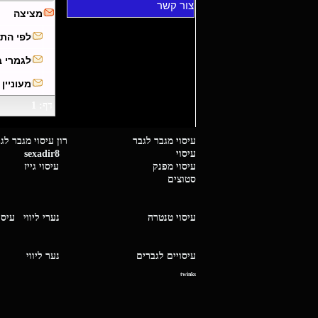
צור קשר
מציצה
לפי התמונ
לגמרי בעניין l.com
מעוניין
דף: 1
עיסוי מגבר לגבר רון עיסוי 
עיסוי
sexadir8
גיז 
עיסוי מפנק
עיסוי גייז
סטוצים
עיסוי טנטרה
נערי ליווי
עיסו
עיסויים לגברים
נער ליו
twinks