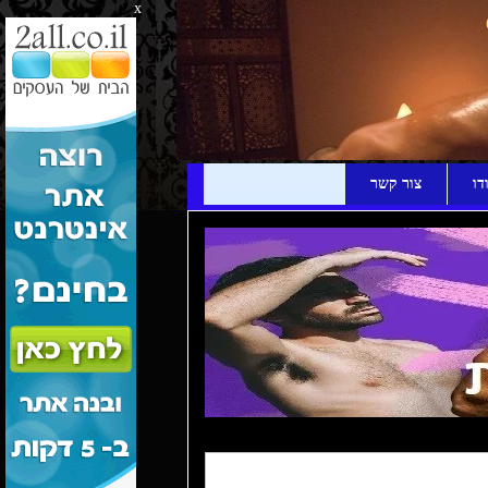
x
דו
צור קשר