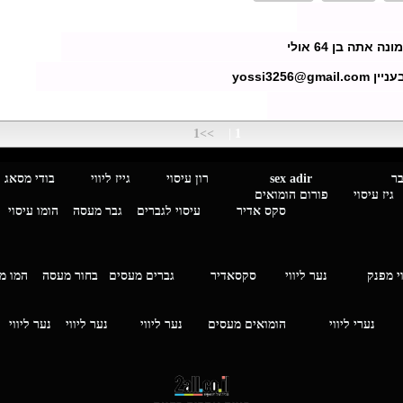
ה אתה בן 64 אולי
yossi3256@gmai
>>1
|
1
מגבר לגבר
sex adir
רון עיסוי גייז ליווי בוד
עיסוי פורום הומואים
סקס אדיר
עיסוי לגברים
גבר מעסה
הומו עיסוי
י מפנק
נער ליווי
סקסאדיר
גברים מעסים בחור מעסה
המ
וי
נערי ליווי
הומואים מעסים
נער ליווי
נער ליווי
נער ליווי