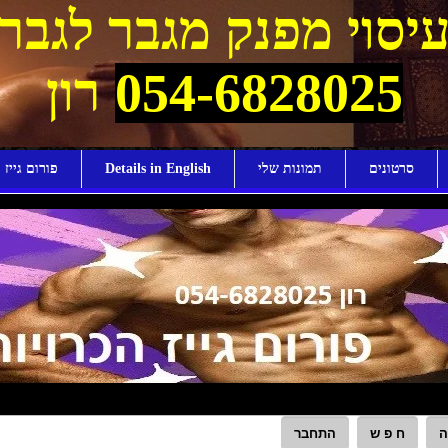
יסוי מפנק מגבר לגבר
054-6828025
רון
סרטונים
תמונות שלי
Details in English
פורום גייז ו