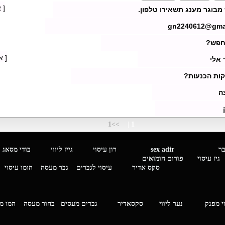
[ 
מבוגר מענג תשאירו טלפון.
gn2240612@gma
מחפש?
[ א
אלי
ות הכנעות?
ה
>>1
|
1
מגבר לגבר
sex adir
רון עיסוי גייז ליווי בוד
עיסוי פורום הומואים
סקס אדיר
עיסוי לגברים
גבר מעסה
הומו עיסוי
י מפנק
נער ליווי
סקסאדיר
גברים מעסים בחור מעסה
המ