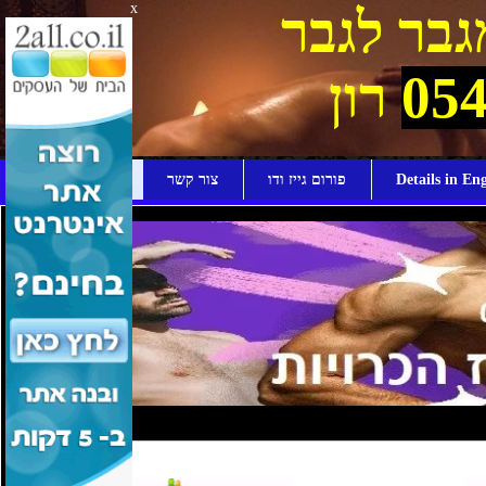
x
בר לגבר
0
רון
Details i
פורום גייז ודו
צור קשר