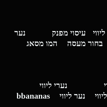
ום
פורום
וי
עיסוי מפנק
נער
חור מעסה
המו מסאג
יווי
נערי ליווי