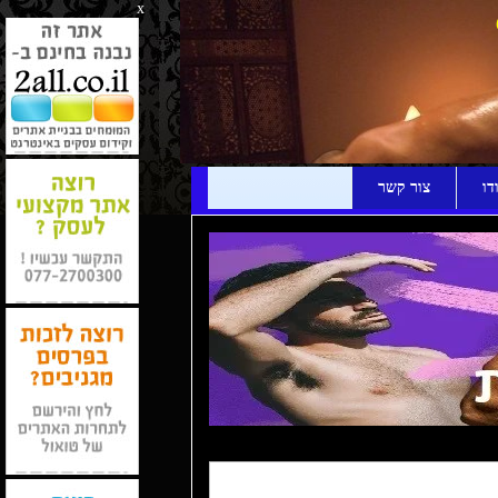
x
דו
צור קשר