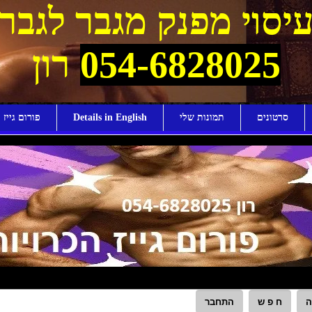
יסוי מפנק מגבר לגבר
054-6828025
רון
סרטונים
תמונות שלי
Details in English
פורום גייז ו