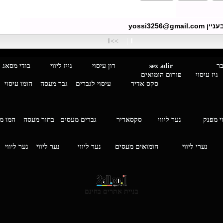
yossi3256@gmai
>>1
|
1
מגבר לגבר
sex adir
רון עיסוי גייז ליווי בוד
עיסוי פורום הומואים
סקס אדיר
עיסוי לגברים
גבר מעסה
הומו עיסוי
י מפנק
נער ליווי
סקסאדיר
גברים מעסים בחור מעסה
המ
וי
נערי ליווי
הומואים מעסים
נער ליווי
נער ליווי
נער ליווי
בניית אתרים בחינם