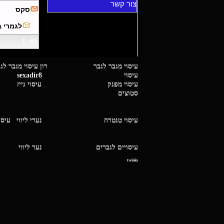
צור קשר
סקס
לגמרי בעניין l.com
דף: 1
עיסוי מגבר לגבר רון עיסוי 
עיסוי
sexadir8
גיז 
עיסוי מפנק
עיסוי גייז
סטוצים
עיסוי טנטרה
נערי ליווי
עיסו
עיסויים לגברים
נער ליו
twinks