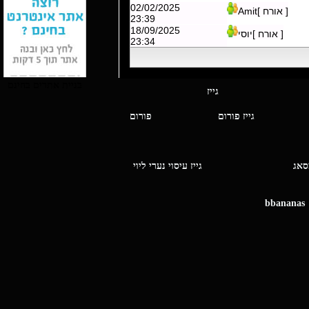
02/02/2025
[ אורח ]Amit
23:39
18/09/2025
[ אורח ]יוסי
23:34
בניית אתרים בחינם
י מסאג גייז
גייז פורום
פורום
ו מסאג
גייז עיסוי נערי ליוי
bbananas