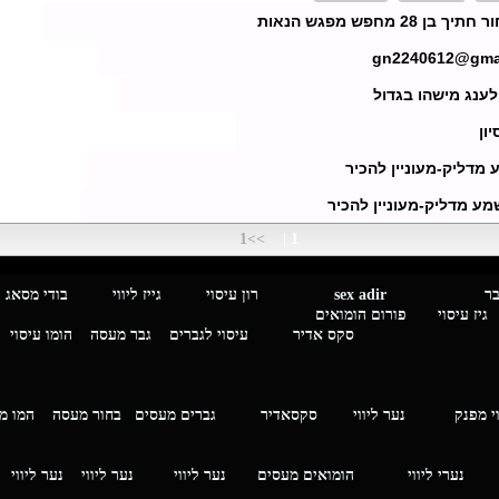
בן 28 מחפש מפגש הנאות
gn2240612@gma
 לענג מישהו בגדול
ון
מדליק-מעוניין להכיר
מע מדליק-מעוניין להכיר
>>1
|
1
מגבר לגבר
sex adir
רון עיסוי גייז ליווי בוד
עיסוי פורום הומואים
סקס אדיר
עיסוי לגברים
גבר מעסה
הומו עיסוי
י מפנק
נער ליווי
סקסאדיר
גברים מעסים בחור מעסה
המ
וי
נערי ליווי
הומואים מעסים
נער ליווי
נער ליווי
נער ליווי