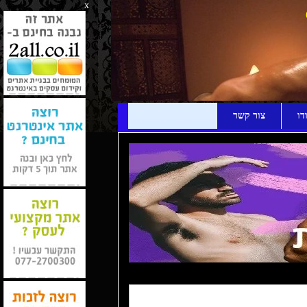
x
דו
צור קשר