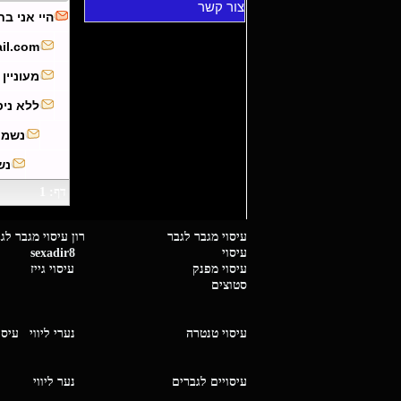
צור קשר
היי אני בחור חתיך 
il.com
מעוניין
ללא ניסי
נשמע 
נש
דף: 1
עיסוי מגבר לגבר רון עיסוי 
עיסוי
sexadir8
גיז 
עיסוי מפנק
עיסוי גייז
סטוצים
עיסוי טנטרה
נערי ליווי
עיסו
עיסויים לגברים
נער ליו