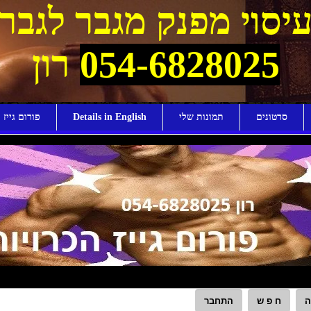
יסוי מפנק מגבר לגבר
054-6828025
רון
סרטונים
תמונות שלי
Details in English
פורום גייז ו