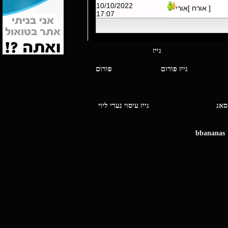
10/10/2022
[ אורח ]אורי
17:07
י מסאג גייז
בניית אתרים בחינם
גייז פורום
פורום
ו מסאג
גייז עיסוי נערי ליוי
bbananas