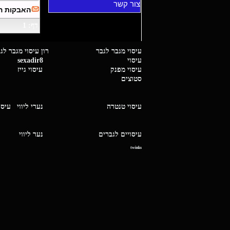
צור קשר
האבקות ה
דף: 1
עיסוי מגבר לגבר רון עיסוי 
עיסוי
sexadir8
גיז 
עיסוי מפנק
עיסוי גייז
סטוצים
עיסוי טנטרה
נערי ליווי
עיסו
עיסויים לגברים
נער ליו
twinks