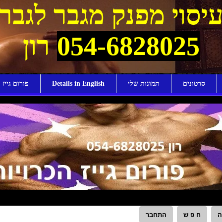
יסוי מפנק מגבר לגבר
054-6828025
רון
סרטונים
תמונות שלי
Details in English
פורום גייז ו