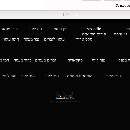
כנעות?
>>1
|
1
מגבר לגבר
sex adir
רון עיסוי גייז ליווי בוד
עיסוי פורום הומואים
סקס אדיר
עיסוי לגברים
גבר מעסה
הומו עיסוי
י מפנק
נער ליווי
סקסאדיר
גברים מעסים בחור מעסה
המ
וי
נערי ליווי
הומואים מעסים
נער ליווי
נער ליווי
נער ליווי
בניית אתרים בחינם