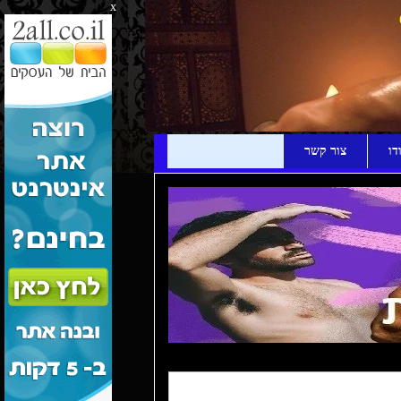
x
דו
צור קשר