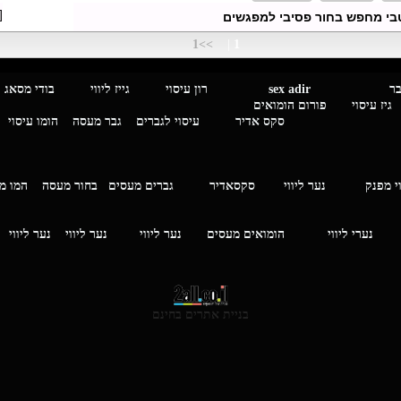
[
בי מחפש בחור פסיבי למפגשים
>>1
|
1
מגבר לגבר
sex adir
רון עיסוי גייז ליווי בוד
עיסוי פורום הומואים
סקס אדיר
עיסוי לגברים
גבר מעסה
הומו עיסוי
י מפנק
נער ליווי
סקסאדיר
גברים מעסים בחור מעסה
המ
וי
נערי ליווי
הומואים מעסים
נער ליווי
נער ליווי
נער ליווי
בניית אתרים בחינם