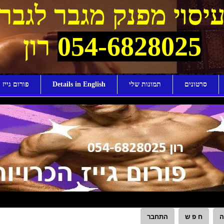
יסוי מפנק מגבר לגבר
054-6828025
רון
סרטונים
תמונות שלי
Details in English
פורום גייז ו