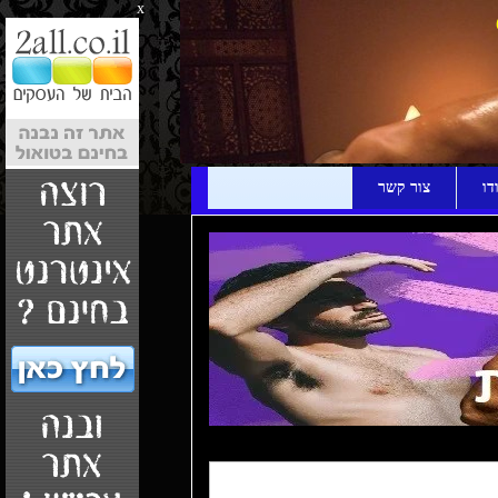
x
דו
צור קשר