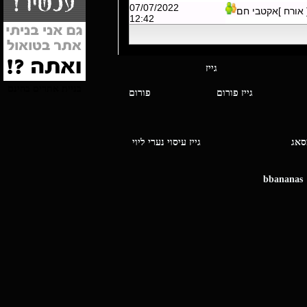
07/07/2022
 אורח ]אקטבי חם
12:42
י מסאג גייז
בניית אתרים בחינם
גייז פורום
פורום
ו מסאג
גייז עיסוי נערי ליוי
bbananas