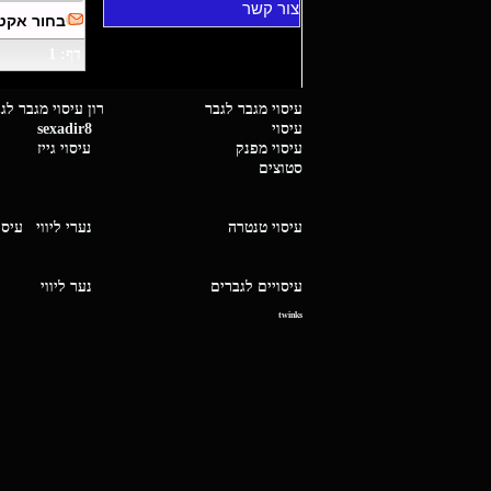
צור קשר
בחור אקט
דף: 1
עיסוי מגבר לגבר רון עיסוי 
עיסוי
sexadir8
גיז 
עיסוי מפנק
עיסוי גייז
סטוצים
עיסוי טנטרה
נערי ליווי
עיסו
עיסויים לגברים
נער ליו
twinks