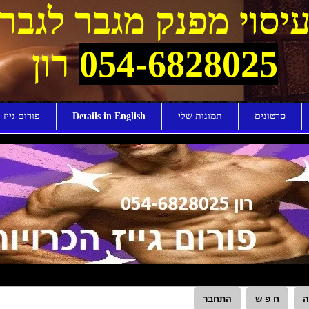
יסוי מפנק מגבר לגבר
054-6828025
רון
סרטונים
תמונות שלי
Details in English
פורום גייז ו