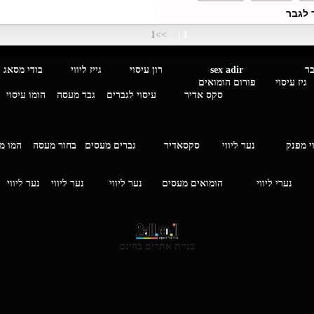
ד לגבר
>>1
|
1
מגבר לגבר
sex adir
רון עיסוי גייז ליווי בוד
עיסוי פורום הומואים
סקס אדיר
עיסוי לגברים
גבר מעסה
הומו עיסוי
י מפנק
נער ליווי
סקסאדיר
גברים מעסים בחור מעסה
המ
וי
נערי ליווי
הומואים מעסים
נער ליווי
נער ליווי
נער ליווי
בניית אתרים בחינם