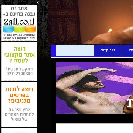
x
דו
צור קשר