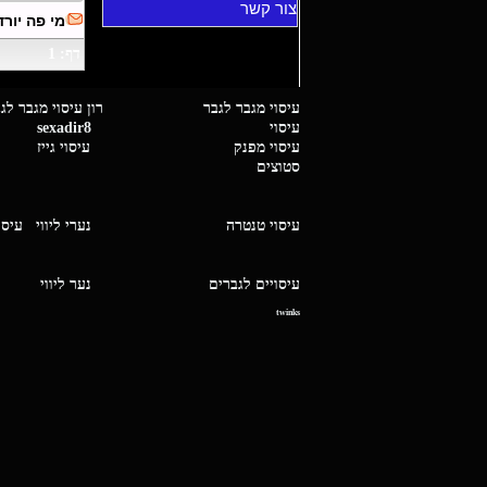
צור קשר
מי פה יור
דף: 1
עיסוי מגבר לגבר רון עיסוי 
עיסוי
sexadir8
גיז 
עיסוי מפנק
עיסוי גייז
סטוצים
עיסוי טנטרה
נערי ליווי
עיסו
עיסויים לגברים
נער ליו
twinks