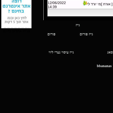
12/06/2022
[ אורח ]מי יורד לי
14:39
י מסאג גייז
בניית אתרים בחינם
גייז פורום
פורום
ו מסאג
גייז עיסוי נערי ליוי
bbananas