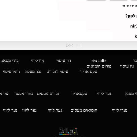
התנסות
לפון?
nir
k
>>1
|
1
מגבר לגבר
sex adir
רון עיסוי גייז ליווי בוד
עיסוי פורום הומואים
סקס אדיר
עיסוי לגברים
גבר מעסה
הומו עיסוי
י מפנק
נער ליווי
סקסאדיר
גברים מעסים בחור מעסה
המ
וי
נערי ליווי
הומואים מעסים
נער ליווי
נער ליווי
נער ליווי