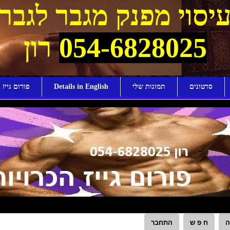
יסוי מפנק מגבר לגבר
054-6828025
רון
סרטונים
תמונות שלי
Details in English
פורום גייז ו