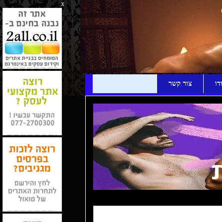
x
דו
צור קשר