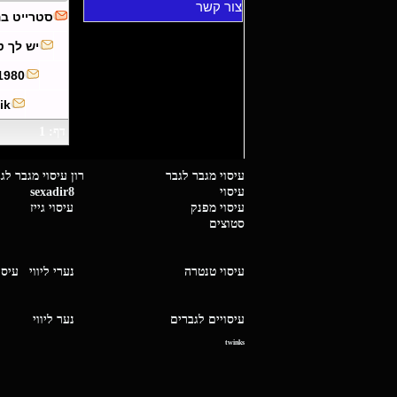
צור קשר
סטרייט ב
יש לך ט
1980
ik
דף: 1
עיסוי מגבר לגבר רון עיסוי 
עיסוי
sexadir8
גיז 
עיסוי מפנק
עיסוי גייז
סטוצים
עיסוי טנטרה
נערי ליווי
עיסו
עיסויים לגברים
נער ליו
twinks