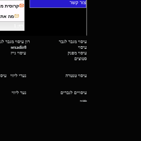
צור קשר
קרוסית מח
מה את 
דף: 1
עיסוי מגבר לגבר רון עיסוי 
עיסוי
sexadir8
גיז 
עיסוי מפנק
עיסוי גייז
סטוצים
עיסוי טנטרה
נערי ליווי
עיסו
עיסויים לגברים
נער ליו
twinks