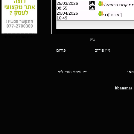
25/03/2026
 ממוקמת בראשלצ
08:55
29/04/2026
[ אורח ]דני
16:49
בניית אתרים בחינם
י מסאג גייז
גייז פורום
פורום
ו מסאג
גייז עיסוי נערי ליוי
bbananas