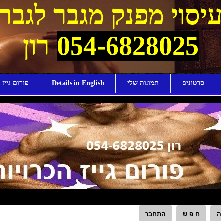
יסוי מפנק מגבר לגבר
054-6828025
רון
סרטונים
תמונות שלי
Details in English
פורום גייז ו