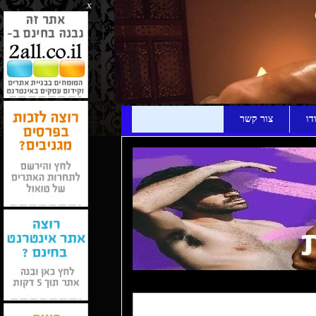
x
דו
צור קשר