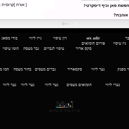
[ אורח ]קרוסית
פשת פאן וכיף דיסקרטי!
אוהבת?
>>1
|
1
מגבר לגבר
sex adir
רון עיסוי גייז ליווי בוד
עיסוי פורום הומואים
סקס אדיר
עיסוי לגברים
גבר מעסה
הומו עיסוי
י מפנק
נער ליווי
סקסאדיר
גברים מעסים בחור מעסה
המ
וי
נערי ליווי
הומואים מעסים
נער ליווי
נער ליווי
נער ליווי
בניית אתרים בחינם