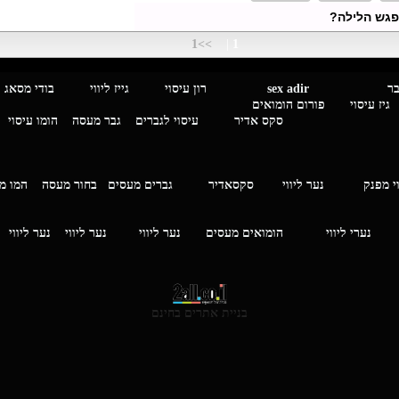
פגש הלילה?
>>1
|
1
מגבר לגבר
sex adir
רון עיסוי גייז ליווי בוד
עיסוי פורום הומואים
סקס אדיר
עיסוי לגברים
גבר מעסה
הומו עיסוי
י מפנק
נער ליווי
סקסאדיר
גברים מעסים בחור מעסה
המ
וי
נערי ליווי
הומואים מעסים
נער ליווי
נער ליווי
נער ליווי
בניית אתרים בחינם