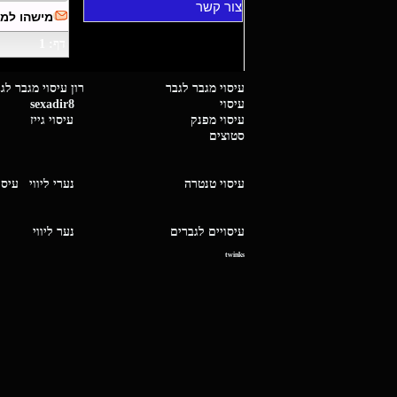
צור קשר
מישהו למ
דף: 1
עיסוי מגבר לגבר רון עיסוי 
עיסוי
sexadir8
גיז 
עיסוי מפנק
עיסוי גייז
סטוצים
עיסוי טנטרה
נערי ליווי
עיסו
עיסויים לגברים
נער ליו
twinks