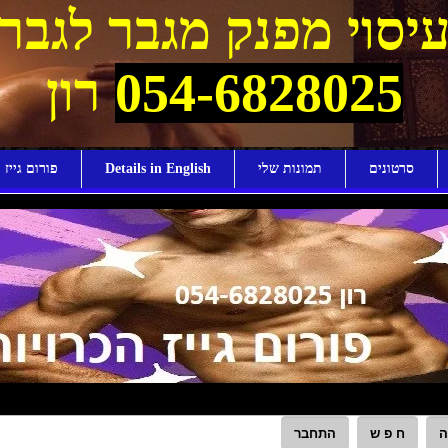
יסוי מפנק מגבר לגבר
054-6828025
רון
סרטונים
תמונות שלי
Details in English
פורום גייז ו