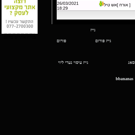
26/03/2021
[ אורח ]אש טיל
18:29
י מסאג גייז
בניית אתרים בחינם
גייז פורום
פורום
ו מסאג
גייז עיסוי נערי ליוי
bbananas