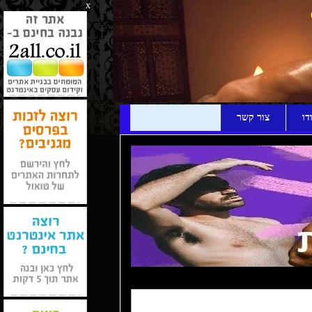
x
דו
צור קשר