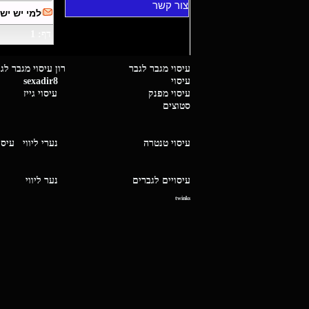
צור קשר
למי יש יש
דף: 1
עיסוי מגבר לגבר רון עיסוי 
עיסוי
sexadir8
גיז 
עיסוי מפנק
עיסוי גייז
סטוצים
עיסוי טנטרה
נערי ליווי
עיסו
עיסויים לגברים
נער ליו
twinks