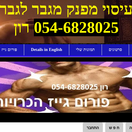
יסוי מפנק מגבר לגבר
054-6828025
רון
סרטונים
תמונות שלי
Details in English
פורום גייז ו