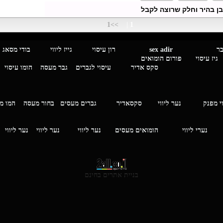
בן בהיר וחלק שרוצה לקבל
>>1
|
1
מגבר לגבר
sex adir
רון עיסוי גייז ליווי בוד
עיסוי פורום הומואים
סקס אדיר
עיסוי לגברים
גבר מעסה
הומו עיסוי
י מפנק
נער ליווי
סקסאדיר
גברים מעסים בחור מעסה
המ
וי
נערי ליווי
הומואים מעסים
נער ליווי
נער ליווי
נער ליווי
בניית אתרים בחינם