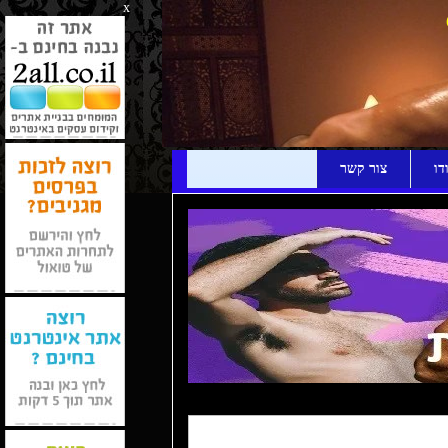
x
דו
צור קשר