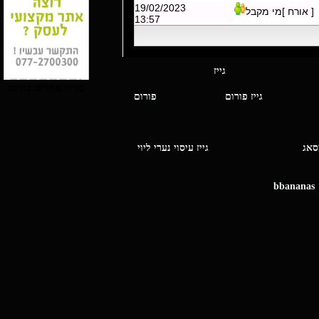
19/02/2023
[ אורח ]מי מקבל
13:57
י מסאג גייז
בניית אתרים בחינם
גייז פורום
פורום
ו מסאג
גייז עיסוי נערי ליוי
bbananas