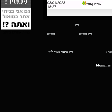
03/01/2023
[ אורח ]אורי
18:27
י מסאג גייז
בניית אתרים בחינם
גייז פורום
פורום
ו מסאג
גייז עיסוי נערי ליוי
bbananas