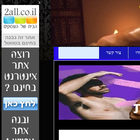
x
דו
צור קשר