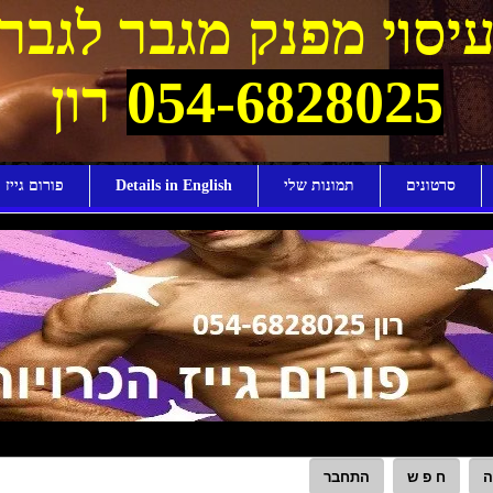
יסוי מפנק מגבר לגבר
054-6828025
רון
סרטונים
תמונות שלי
Details in English
פורום גייז ו