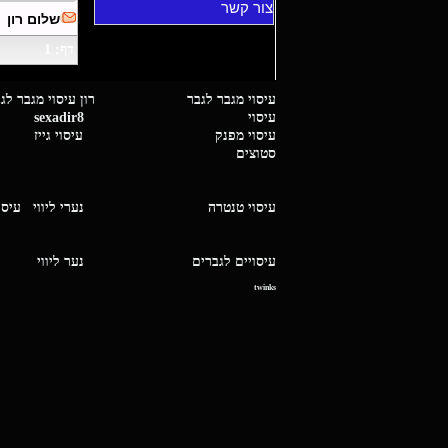
צור קשר
שלום רון
דף: 1
עיסוי מגבר לגבר רון עיסוי 
עיסוי
sexadir8
גיז 
עיסוי מפנק
עיסוי גייז
סטוצים
עיסוי טנטרה
נערי ליווי
עיסו
עיסויים לגברים
נער ליו
twinks