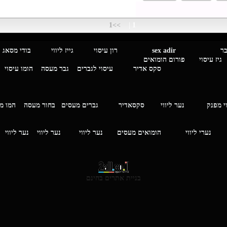
>>1
|
1
מגבר לגבר
sex adir
רון עיסוי גייז ליווי בוד
עיסוי פורום הומואים
סקס אדיר
עיסוי לגברים
גבר מעסה
הומו עיסוי
י מפנק
נער ליווי
סקסאדיר
גברים מעסים בחור מעסה
המ
וי
נערי ליווי
הומואים מעסים
נער ליווי
נער ליווי
נער ליווי
בניית אתרים בחינם