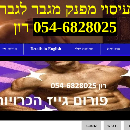
יסוי מפנק מגבר לגבר
054-6828025
רון
סרטונים
תמונות שלי
Details in English
פורום גייז ו