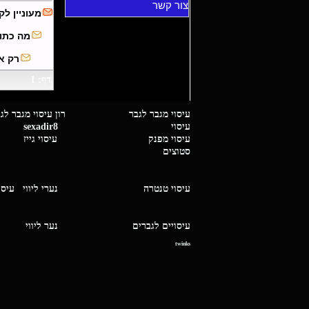
צור קשר
מעוניין לק
מה כתו
רק א
דף: 1
עיסוי מגבר לגבר רון עיסוי 
עיסוי
sexadir8
גיז 
עיסוי מפנק
עיסוי גייז
סטוצים
עיסוי טנטרה
נערי ליווי
עיסו
עיסויים לגברים
נער ליו
twinks