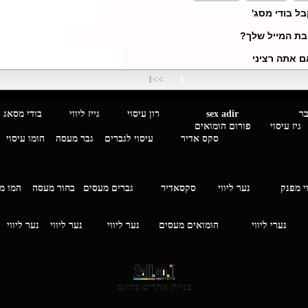
בל בודי מסג'
בת המייל שלך?
ם אתה רציני
>>1
|
1
מגבר לגבר
sex adir
רון עיסוי גייז ליווי בוד
עיסוי פורום הומואים
סקס אדיר
עיסוי לגברים
גבר מעסה
הומו עיסוי
י מפנק
נער ליווי
סקסאדיר
גברים מעסים בחור מעסה
המ
וי
נערי ליווי
הומואים מעסים
נער ליווי
נער ליווי
נער ליווי
בניית אתרים בחינם