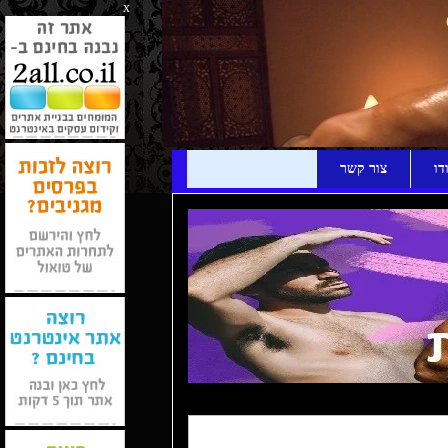
x
דו
צור קשר