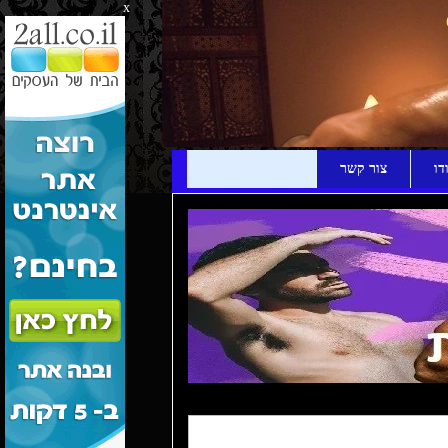
x
דו
צור קשר