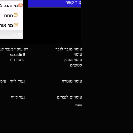
צור קשר
מי נהנה ל
חחח
מה אוהב
דף: 1
עיסוי מגבר לגבר רון עיסוי 
עיסוי
sexadir8
גיז 
עיסוי מפנק
עיסוי גייז
סטוצים
עיסוי טנטרה
נערי ליווי
עיסו
עיסויים לגברים
נער ליו
twinks