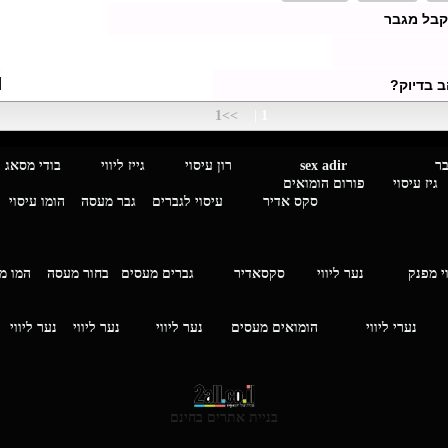
קבל מגבר
[
 בדיוק?
>>1
|
1
מגבר לגבר
sex adir
רון עיסוי גייז ליווי בוד
עיסוי פורום הומואים
סקס אדיר
עיסוי לגברים
גבר מעסה
הומו עיסוי
י מפנק
נער ליווי
סקסאדיר
גברים מעסים בחור מעסה
המ
וי
נערי ליווי
הומואים מעסים
נער ליווי
נער ליווי
נער ליווי
בניית אתרים בחינם