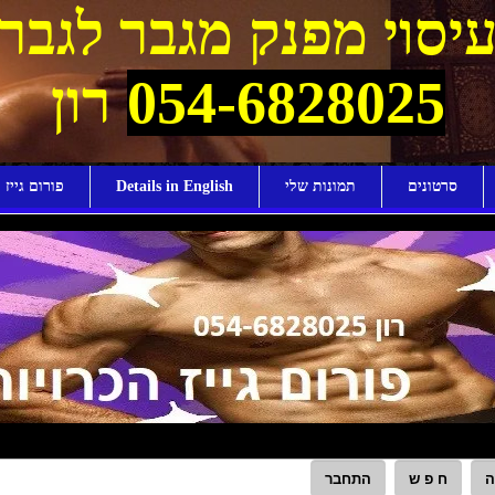
יסוי מפנק מגבר לגבר
054-6828025
רון
סרטונים
תמונות שלי
Details in English
פורום גייז ו