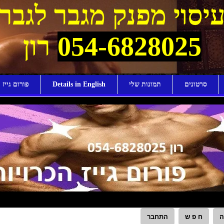
יסוי מפנק מגבר לגבר
054-6828025
רון
סרטונים
תמונות שלי
Details in English
פורום גייז ו