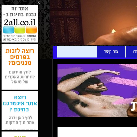
x
דו
צור קשר