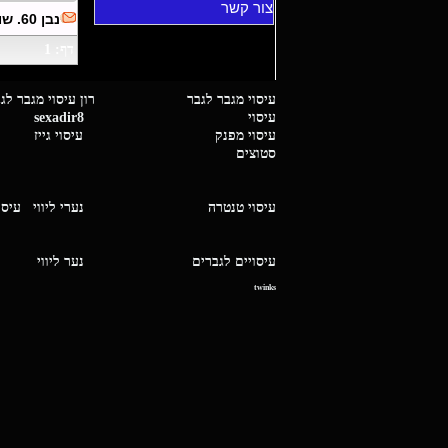
צור קשר
נבן 60. שוי במפגש עם נשוי
דף: 1
עיסוי מגבר לגבר רון עיסוי 
עיסוי
sexadir8
גיז 
עיסוי מפנק
עיסוי גייז
סטוצים
עיסוי טנטרה
נערי ליווי
עיסו
עיסויים לגברים
נער ליו
twinks