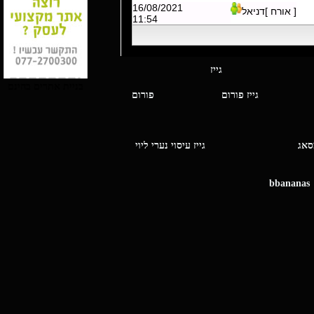
16/08/2021
[ אורח ]דניאל
11:54
י מסאג גייז
בניית אתרים בחינם
גייז פורום
פורום
ו מסאג
גייז עיסוי נערי ליוי
bbananas