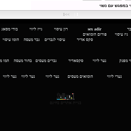
>>1
|
1
מגבר לגבר
sex adir
רון עיסוי גייז ליווי בוד
עיסוי פורום הומואים
סקס אדיר
עיסוי לגברים
גבר מעסה
הומו עיסוי
י מפנק
נער ליווי
סקסאדיר
גברים מעסים בחור מעסה
המ
וי
נערי ליווי
הומואים מעסים
נער ליווי
נער ליווי
נער ליווי
בניית אתרים בחינם