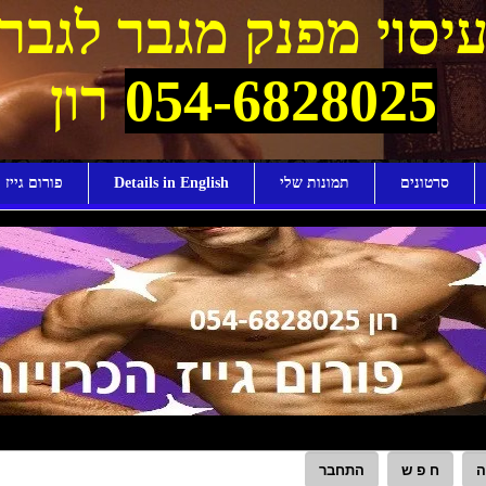
יסוי מפנק מגבר לגבר
054-6828025
רון
סרטונים
תמונות שלי
Details in English
פורום גייז ו