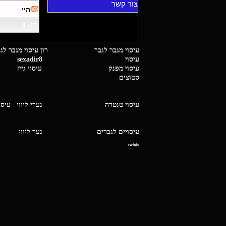
צור קשר
היי
דף: 1
עיסוי מגבר לגבר רון עיסוי 
עיסוי
sexadir8
גיז 
עיסוי מפנק
עיסוי גייז
סטוצים
עיסוי טנטרה
נערי ליווי
עיסו
עיסויים לגברים
נער ליו
twinks