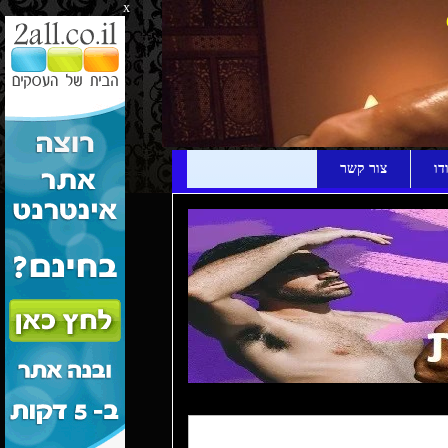
x
דו
צור קשר