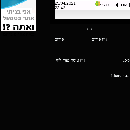
29/04/2021
[ אורח ]נשוי בנשוי
23:42
י מסאג גייז
בניית אתרים בחינם
גייז פורום
פורום
ו מסאג
גייז עיסוי נערי ליוי
bbananas