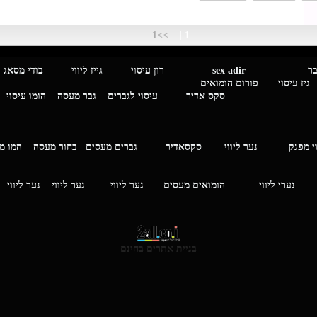
>>1
|
1
מגבר לגבר
sex adir
רון עיסוי גייז ליווי בוד
עיסוי פורום הומואים
סקס אדיר
עיסוי לגברים
גבר מעסה
הומו עיסוי
י מפנק
נער ליווי
סקסאדיר
גברים מעסים בחור מעסה
המ
וי
נערי ליווי
הומואים מעסים
נער ליווי
נער ליווי
נער ליווי
בניית אתרים בחינם