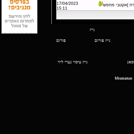
17/04/2023
רח ]אקטבי מחפש
15:11
י מסאג גייז
בניית אתרים בחינם
גייז פורום
פורום
ו מסאג
גייז עיסוי נערי ליוי
bbananas