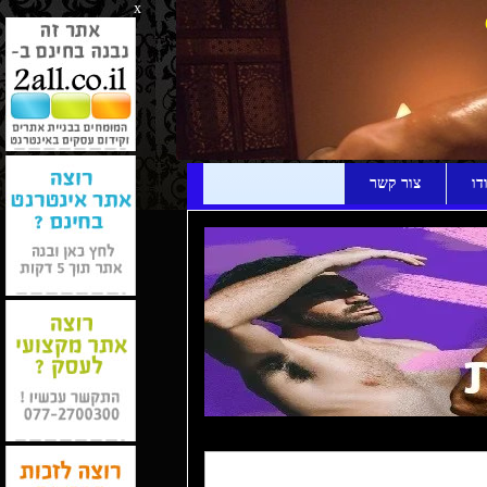
x
דו
צור קשר