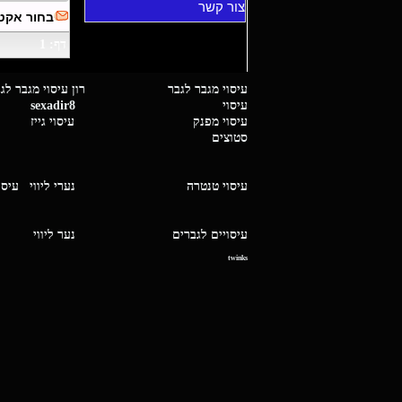
צור קשר
בחור אקטב
דף: 1
עיסוי מגבר לגבר רון עיסוי 
עיסוי
sexadir8
גיז 
עיסוי מפנק
עיסוי גייז
סטוצים
עיסוי טנטרה
נערי ליווי
עיסו
עיסויים לגברים
נער ליו
twinks