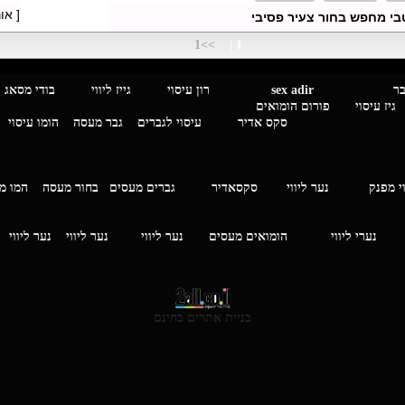
[ או
י מחפש בחור צעיר פסיבי
>>1
|
1
מגבר לגבר
sex adir
רון עיסוי גייז ליווי בוד
עיסוי פורום הומואים
סקס אדיר
עיסוי לגברים
גבר מעסה
הומו עיסוי
י מפנק
נער ליווי
סקסאדיר
גברים מעסים בחור מעסה
המ
וי
נערי ליווי
הומואים מעסים
נער ליווי
נער ליווי
נער ליווי
בניית אתרים בחינם