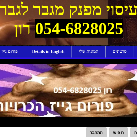
יסוי מפנק מגבר לגבר
054-6828025
רון
סרטונים
תמונות שלי
Details in English
פורום גייז ו