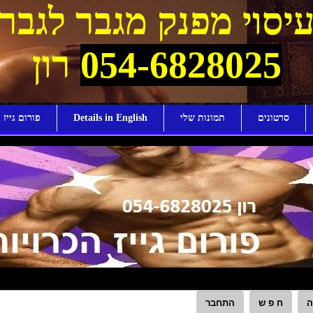
יסוי מפנק מגבר לגבר
054-6828025
רון
סרטונים
תמונות שלי
Details in English
פורום גייז ו