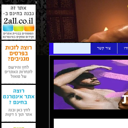
x
דו
צור קשר