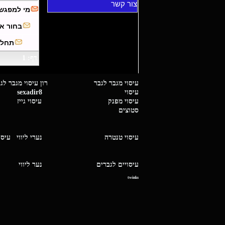
צור קשר
מי למפגש
בחור א
תחלי
דף: 1
עיסוי מגבר לגבר רון עיסוי 
עיסוי
sexadir8
גיז 
עיסוי מפנק
עיסוי גייז
סטוצים
עיסוי טנטרה
נערי ליווי
עיסו
עיסויים לגברים
נער ליו
twinks