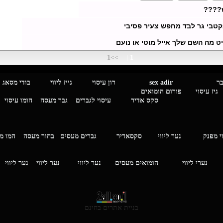
????
קטבי גר לבד מחפש צעיר פסיבי
ט מה השם שלך אייל מוטי או נועם
>>1
|
1
מגבר לגבר
sex adir
רון עיסוי גייז ליווי בוד
עיסוי פורום הומואים
סקס אדיר
עיסוי לגברים
גבר מעסה
הומו עיסוי
י מפנק
נער ליווי
סקסאדיר
גברים מעסים בחור מעסה
המ
וי
נערי ליווי
הומואים מעסים
נער ליווי
נער ליווי
נער ליווי
בניית אתרים בחינם