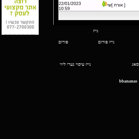
22/01/2023
[ אורח ]שי
10:59
י מסאג גייז
בניית אתרים בחינם
גייז פורום
פורום
ו מסאג
גייז עיסוי נערי ליוי
bbananas