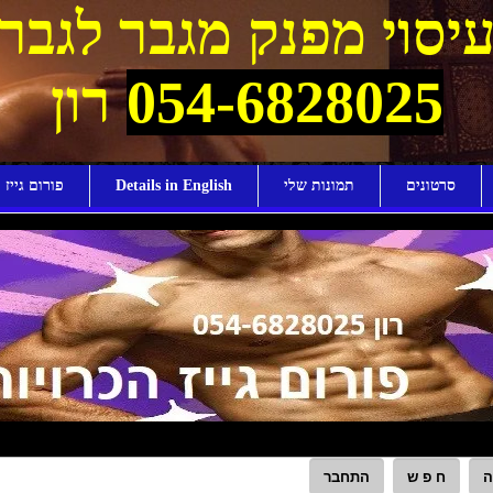
יסוי מפנק מגבר לגבר
054-6828025
רון
סרטונים
תמונות שלי
Details in English
פורום גייז ו