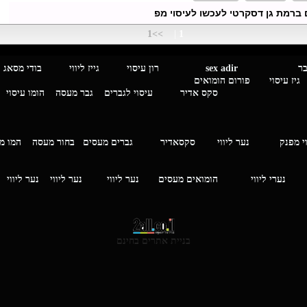
 ברמת גן דסקרטי לעכשו לעיסוי מפ
>>1
|
1
מגבר לגבר
sex adir
רון עיסוי גייז ליווי בוד
עיסוי פורום הומואים
סקס אדיר
עיסוי לגברים
גבר מעסה
הומו עיסוי
י מפנק
נער ליווי
סקסאדיר
גברים מעסים בחור מעסה
המ
וי
נערי ליווי
הומואים מעסים
נער ליווי
נער ליווי
נער ליווי
בניית אתרים בחינם