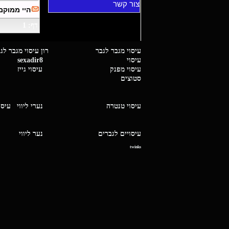
צור קשר
היי ממוקם
דף: 1
עיסוי מגבר לגבר רון עיסוי 
עיסוי
sexadir8
גיז 
עיסוי מפנק
עיסוי גייז
סטוצים
עיסוי טנטרה
נערי ליווי
עיסו
עיסויים לגברים
נער ליו
twinks