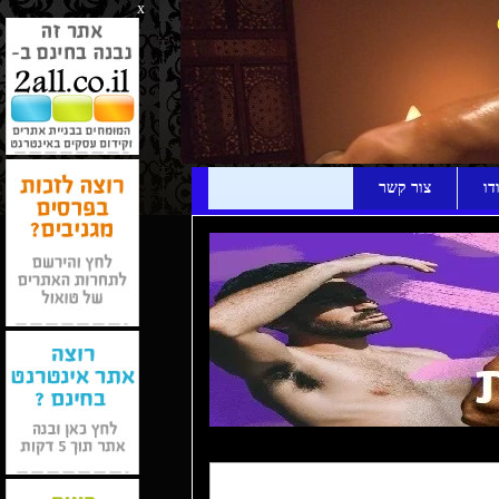
x
דו
צור קשר