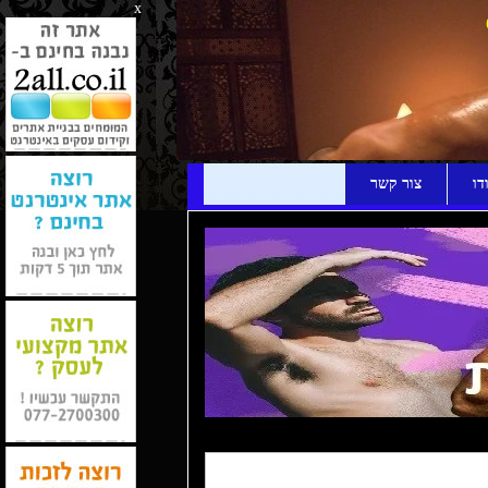
x
דו
צור קשר