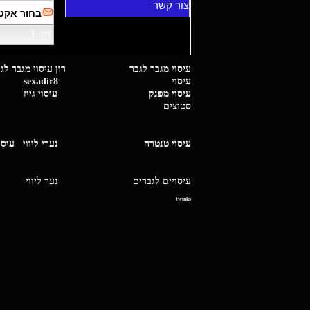
צור קשר
בחור אקטב
דף: 1
עיסוי מגבר לגבר רון עיסוי 
עיסוי
sexadir8
גיז 
עיסוי מפנק
עיסוי גייז
סטוצים
עיסוי טנטרה
נערי ליווי
עיסו
עיסויים לגברים
נער ליו
twinks