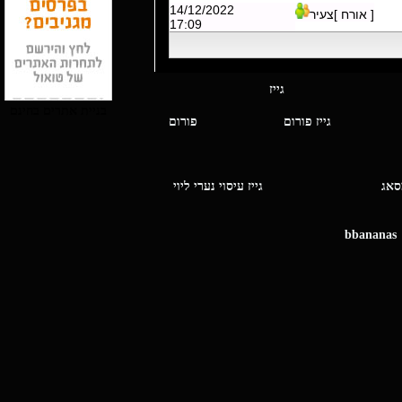
14/12/2022
[ אורח ]צעיר
17:09
י מסאג גייז
בניית אתרים בחינם
גייז פורום
פורום
ו מסאג
גייז עיסוי נערי ליוי
bbananas