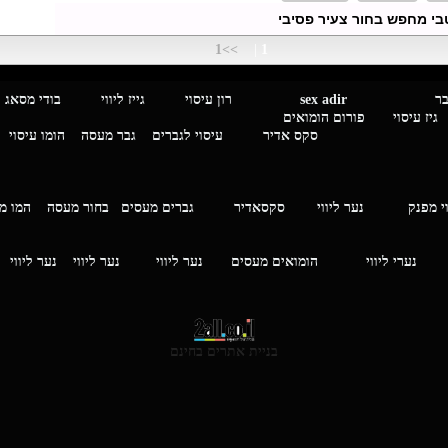
י מחפש בחור צעיר פסיבי
>>1
|
1
מגבר לגבר
sex adir
רון עיסוי גייז ליווי בוד
עיסוי פורום הומואים
סקס אדיר
עיסוי לגברים
גבר מעסה
הומו עיסוי
י מפנק
נער ליווי
סקסאדיר
גברים מעסים בחור מעסה
המ
וי
נערי ליווי
הומואים מעסים
נער ליווי
נער ליווי
נער ליווי
בניית אתרים בחינם