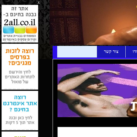
x
דו
צור קשר