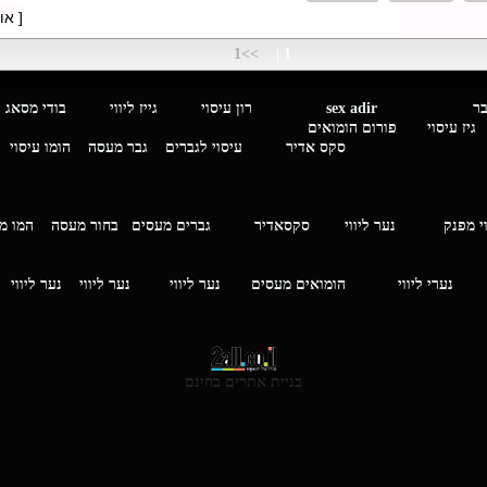
[ או
>>1
|
1
מגבר לגבר
sex adir
רון עיסוי גייז ליווי בוד
עיסוי פורום הומואים
סקס אדיר
עיסוי לגברים
גבר מעסה
הומו עיסוי
י מפנק
נער ליווי
סקסאדיר
גברים מעסים בחור מעסה
המ
וי
נערי ליווי
הומואים מעסים
נער ליווי
נער ליווי
נער ליווי
בניית אתרים בחינם