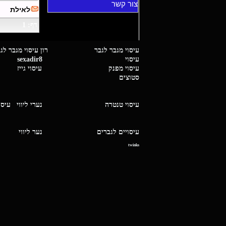
צור קשר
לאילת
דף: 1
עיסוי מגבר לגבר רון עיסוי 
עיסוי
sexadir8
גיז 
עיסוי מפנק
עיסוי גייז
סטוצים
עיסוי טנטרה
נערי ליווי
עיסו
עיסויים לגברים
נער ליו
twinks