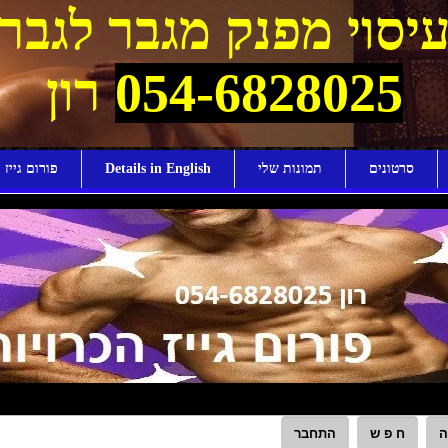
יסוי מפנק מגבר לגבר
054-6828025
רון
סרטונים
תמונות שלי
Details in English
פורום גייז ו