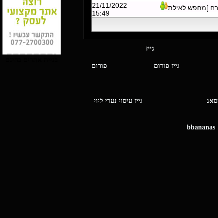
21/11/2022
רח ]מחפש לאילת
15:49
י מסאג גייז
בניית אתרים בחינם
גייז פורום
פורום
ו מסאג
גייז עיסוי נערי ליוי
bbananas