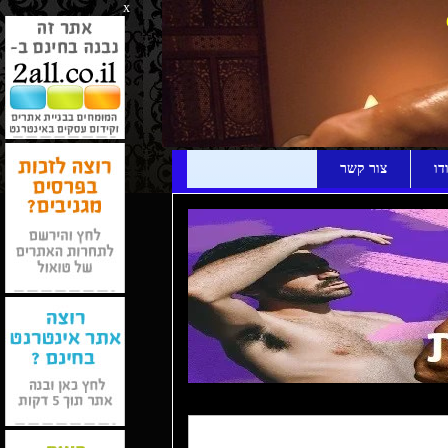
x
דו
צור קשר