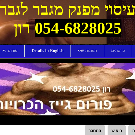
יסוי מפנק מגבר לגבר
054-6828025
רון
סרטונים
תמונות שלי
Details in English
פורום גייז ו