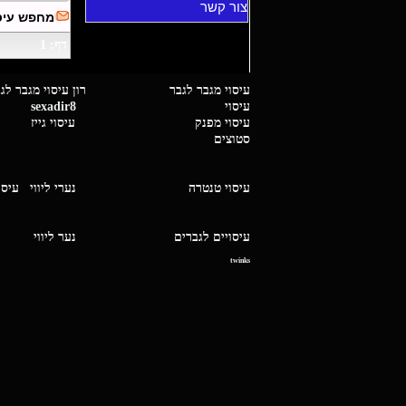
צור קשר
מחפש עיסו
דף: 1
עיסוי מגבר לגבר רון עיסוי 
עיסוי
sexadir8
גיז 
עיסוי מפנק
עיסוי גייז
סטוצים
עיסוי טנטרה
נערי ליווי
עיסו
עיסויים לגברים
נער ליו
twinks