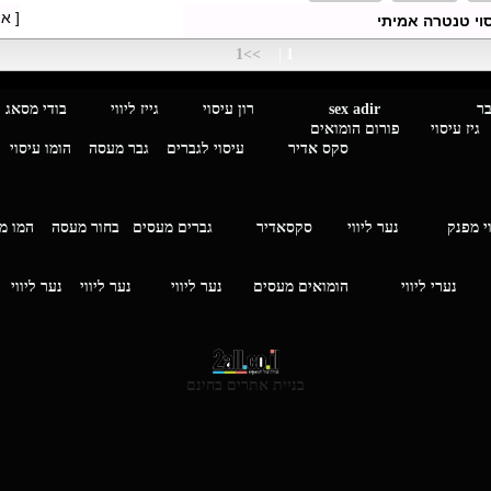
[ א
י טנטרה אמיתי
>>1
|
1
מגבר לגבר
sex adir
רון עיסוי גייז ליווי בוד
עיסוי פורום הומואים
סקס אדיר
עיסוי לגברים
גבר מעסה
הומו עיסוי
י מפנק
נער ליווי
סקסאדיר
גברים מעסים בחור מעסה
המ
וי
נערי ליווי
הומואים מעסים
נער ליווי
נער ליווי
נער ליווי
בניית אתרים בחינם