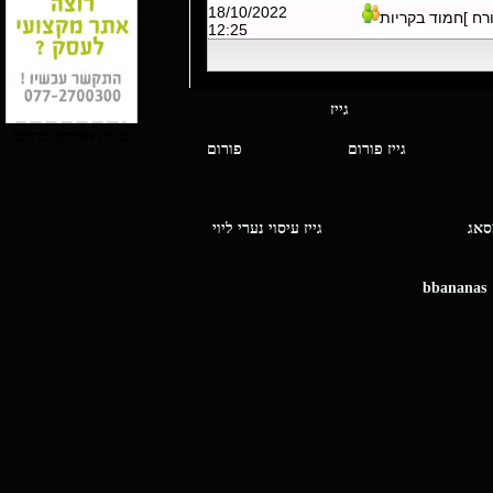
18/10/2022
ורח ]חמוד בקריות
12:25
י מסאג גייז
בניית אתרים בחינם
גייז פורום
פורום
ו מסאג
גייז עיסוי נערי ליוי
bbananas