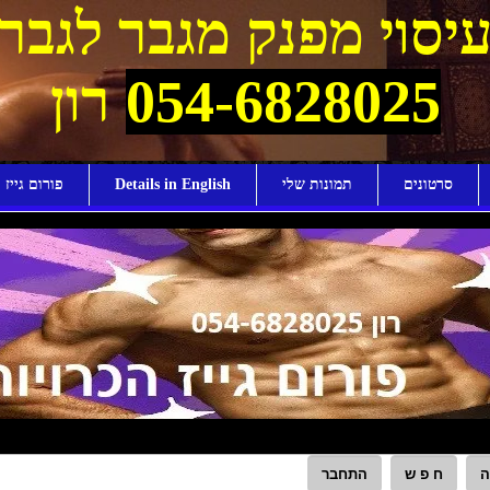
יסוי מפנק מגבר לגבר
054-6828025
רון
סרטונים
תמונות שלי
Details in English
פורום גייז ו