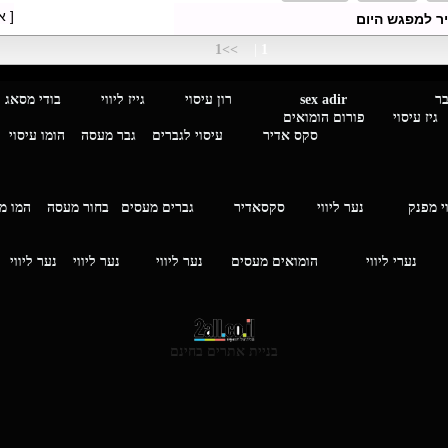
[ א
ר למפגש היום
>>1
|
1
מגבר לגבר
sex adir
רון עיסוי גייז ליווי בוד
עיסוי פורום הומואים
סקס אדיר
עיסוי לגברים
גבר מעסה
הומו עיסוי
י מפנק
נער ליווי
סקסאדיר
גברים מעסים בחור מעסה
המ
וי
נערי ליווי
הומואים מעסים
נער ליווי
נער ליווי
נער ליווי
בניית אתרים בחינם