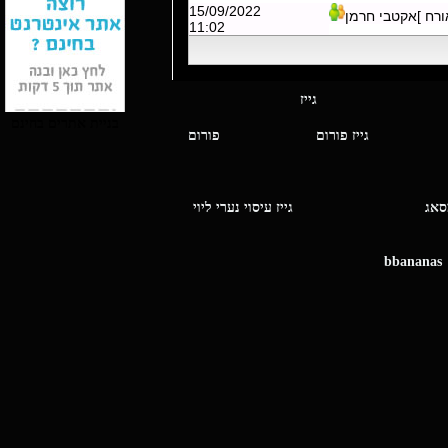
15/09/2022
ורח ]אקטבי חרמן
11:02
י מסאג גייז
בניית אתרים בחינם
גייז פורום
פורום
ו מסאג
גייז עיסוי נערי ליוי
bbananas