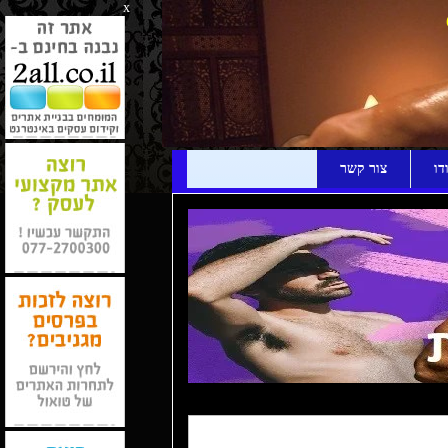
x
דו
צור קשר