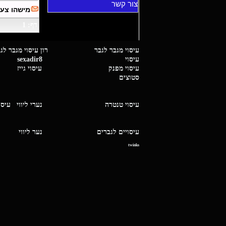
צור קשר
מישהו צעי
דף: 1
עיסוי מגבר לגבר רון עיסוי 
עיסוי
sexadir8
גיז 
עיסוי מפנק
עיסוי גייז
סטוצים
עיסוי טנטרה
נערי ליווי
עיסו
עיסויים לגברים
נער ליו
twinks