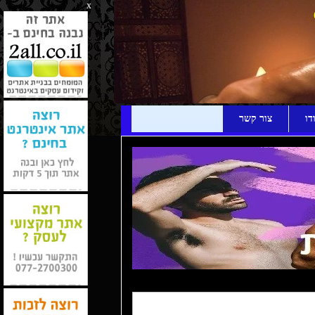
x
דו
צור קשר