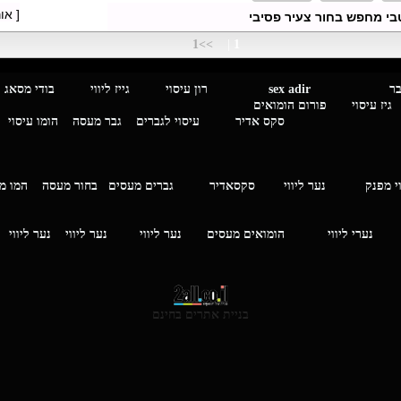
[ או
י מחפש בחור צעיר פסיבי
>>1
|
1
מגבר לגבר
sex adir
רון עיסוי גייז ליווי בוד
עיסוי פורום הומואים
סקס אדיר
עיסוי לגברים
גבר מעסה
הומו עיסוי
י מפנק
נער ליווי
סקסאדיר
גברים מעסים בחור מעסה
המ
וי
נערי ליווי
הומואים מעסים
נער ליווי
נער ליווי
נער ליווי
בניית אתרים בחינם