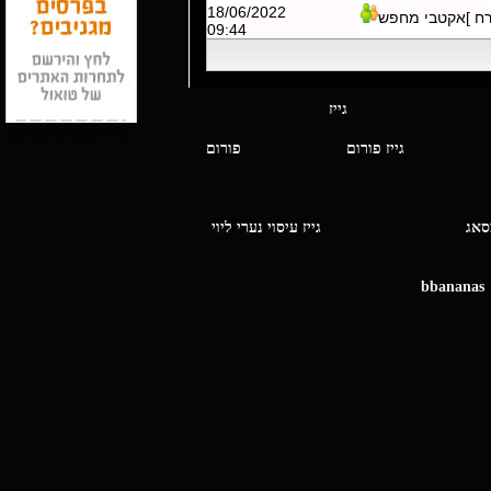
18/06/2022
רח ]אקטבי מחפש
09:44
י מסאג גייז
בניית אתרים בחינם
גייז פורום
פורום
ו מסאג
גייז עיסוי נערי ליוי
bbananas