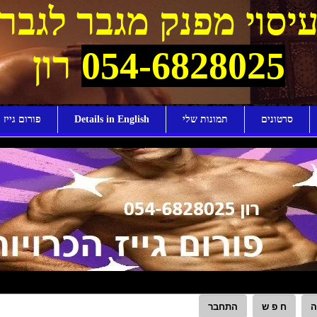
יסוי מפנק מגבר לגבר
054-6828025
רון
סרטונים
תמונות שלי
Details in English
פורום גייז ו