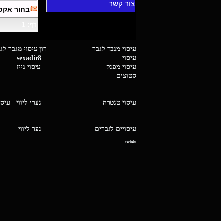
צור קשר
בחור אקטב
דף: 1
עיסוי מגבר לגבר רון עיסוי 
עיסוי
sexadir8
גיז 
עיסוי מפנק
עיסוי גייז
סטוצים
עיסוי טנטרה
נערי ליווי
עיסו
עיסויים לגברים
נער ליו
twinks