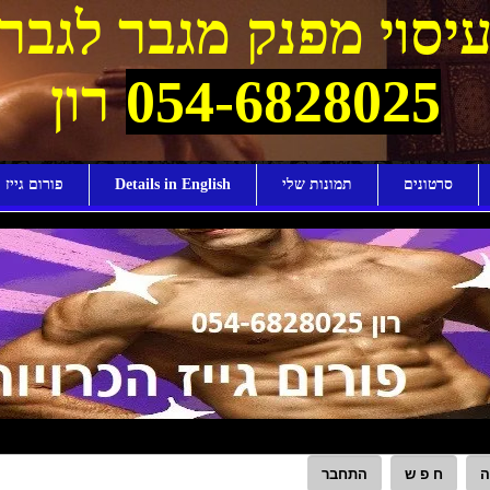
יסוי מפנק מגבר לגבר
054-6828025
רון
סרטונים
תמונות שלי
Details in English
פורום גייז ו