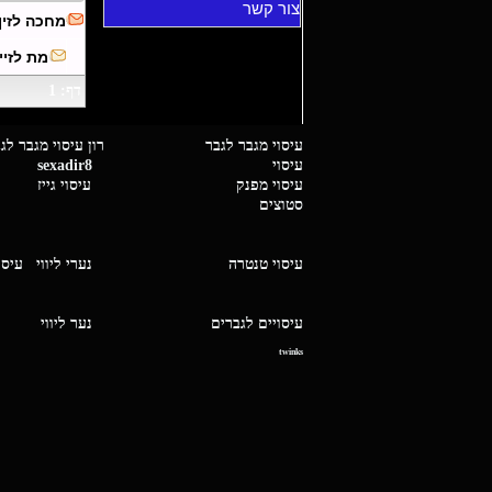
צור קשר
מחכה לזין
מת לזי
דף: 1
עיסוי מגבר לגבר רון עיסוי 
עיסוי
sexadir8
גיז 
עיסוי מפנק
עיסוי גייז
סטוצים
עיסוי טנטרה
נערי ליווי
עיסו
עיסויים לגברים
נער ליו
twinks