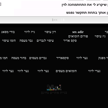
[
 שיקרע לי את התחתמחכה לזין
ין אותך בתחת תתקשר נפגש
>>1
|
1
מגבר לגבר
sex adir
רון עיסוי גייז ליווי בוד
עיסוי פורום הומואים
סקס אדיר
עיסוי לגברים
גבר מעסה
הומו עיסוי
י מפנק
נער ליווי
סקסאדיר
גברים מעסים בחור מעסה
המ
וי
נערי ליווי
הומואים מעסים
נער ליווי
נער ליווי
נער ליווי
בניית אתרים בחינם