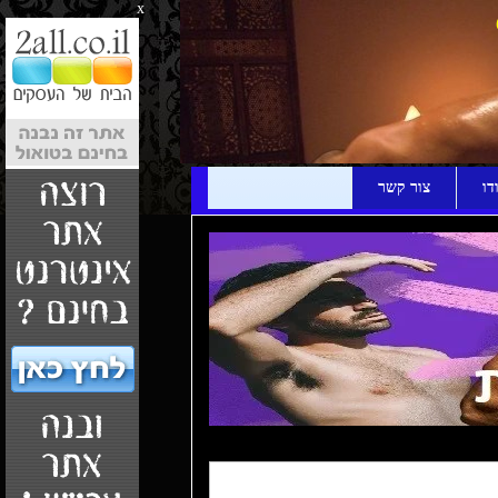
x
דו
צור קשר