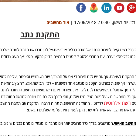
ן: יום ראשון, 10:30, 17/06/2018 |
אור מחשבים
התקנת נתב
 כבל רשת קצר לחיבור הנתב אל מודם כבלים או די-אס-אל.לכן חברו את הנתב למודם שלכם,
ה 5) נראה כמו כבל טלפון עבה, עם מחברי פלסטיק קטנים הנראים בדיוק כתקעי טלפון אך מעט גדול
ב המקרים לעצמם. אך אם יש לכם חיבור די-אס-אל המצריך שם משתמש וסיסמה, עליכם להזי
שלהן, אך שונות בפרטים הקטנים מנתב אחד למשנהו – לכן ייתכן שתיאלצו להציץ בהוראות 
 כולל מסך או מקלדת שיאפשרו לכם ליצור את תצורתו, אתם משתמשים במחשב המחובר לנתב 
 אך ורק ממחשבים שעל רשת המקומית שלכם, זוהי בדרך כלל כתובת מוזרה למראה המורכבת 
רשת אלחוטית
ים
לחלוטין, ההתקנה הראשונית תהיה הרבה יותר קלה אם תחברו מחשב 
עם איזו מחשב הוא אמור לתקשר. ניתן לעשות זאת על פי השלבים הבאים:
מחשב האישי
.המחשבים בדרך כלל מרוצים יותר אם מחברים ומנתקים מהם כבלים שונים בע