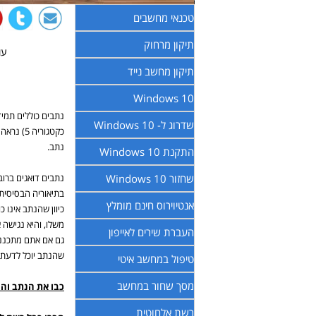
טכנאי מחשבים
תיקון מרחוק
עודכ
תיקון מחשב נייד
Windows 10
נתבים כוללים תמיד
שדרוג ל- Windows 10
כקטגורי
נתב.
התקנת Windows 10
שחזור Windows 10
נתבים דואגים ברו
בתיאוריה הבסיסית 
אנטיוירוס חינם מומלץ
כיוון שהנתב אינו
משלו, והיא נגישה
העברת שירים לאייפון
גם אם אתם מתכננ
שהנתב יוכל לדעת 
טיפול במחשב איטי
מסך שחור במחשב
כבו את הנתב וה
רשת אלחוטית