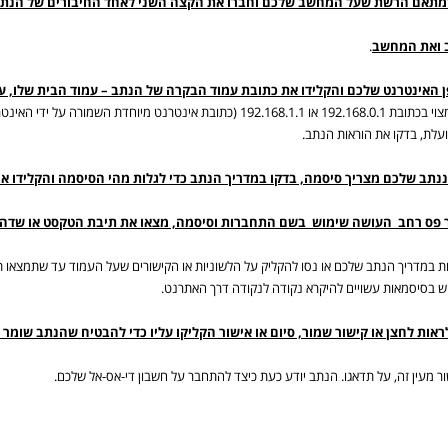
מתאם הרשת שעל המחשב שלכם וחברו את הקצה השני לאחד החיבורים של הנת
 ואת המחשב
.
ן האינטרנט שלכם והקלידו את כתובת עמוד הבקרה של הנתב – עמוד הבית שלו, 
בדרך כלל העמוד מצוי בכתובת 192.168.0.1 או 192.168.1.1 (כתובת אינטרנ
ועלת, בדקו את הוראות הנתב.
נתב שלכם מצריך סיסמה, בדקו במדריך הנתב כדי לגלות מהי הסיסמה והקלידו א
ר פס רחב העושה שימוש בשם התחברות וסיסמה, מצאו את תיבת הטקסט או שדה
ות במדריך הנתב שלכם או נסו להקליק על הלשוניות או הקישורים שעל העמוד עד שתמצאו 
בסיסמאות עשויים להיקרא נקודה לנקודה דרך האתרנט.
ראות לחצן או קישור שמור, סיום או אישור הקליקו עליו כדי להבטיח שהנתב שומר
שור מעין זה, על תדאגו. הנתב יודע כעת כיצד להתחבר על חשבון די-אס-אל שלכם.