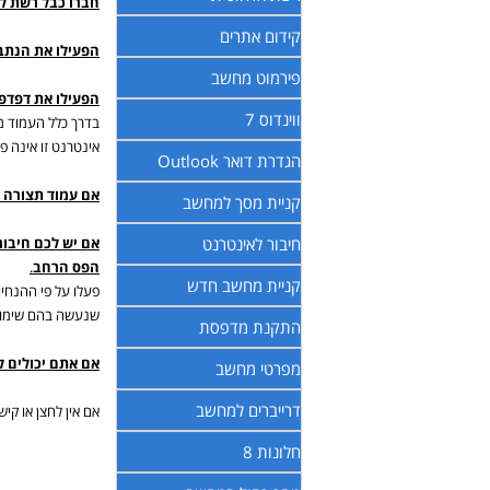
חברו כבל רשת ל
קידום אתרים
הפעילו את הנתב
פירמוט מחשב
הפעילו את דפדפ
ווינדוס 7
אינטרנט זו אינה פ
הגדרת דואר Outlook
אם עמוד תצורה נ
קניית מסך למחשב
חיבור לאינטרנט
אם יש לכם חיבו
הפס הרחב
.
קניית מחשב חדש
פעלו על פי ההנחי
שנעשה בהם שימוש 
התקנת מדפסת
אם אתם יכולים ל
מפרטי מחשב
דרייברים למחשב
אם אין לחצן או קי
חלונות 8