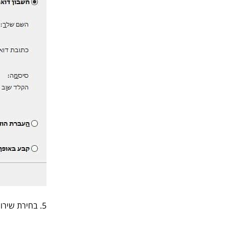
5. בחירת שירות בחרו "דואר אלקטרוני באינטרנט".