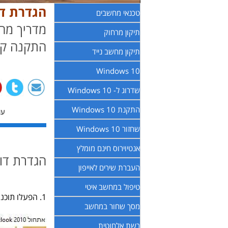
הגדרת דואר Gmail בתוכ
טכנאי מחשבים
תיקון מרחוק
התקנה קל
תיקון מחשב נייד
Windows 10
שדרוג ל- Windows 10
התקנת Windows 10
עודכ
שחזור Windows 10
אנטיוירוס חינם מומלץ
הגדרת דואר Gmail לתוך אאוטלוק 2010 
העברת שירים לאייפון
טיפול במחשב איטי
1. הפעלו תוכנת אאוטלוק. נפתח חלון אתחול Microsoft Outlook 2010.
מסך שחור במחשב
רשת אלחוטית