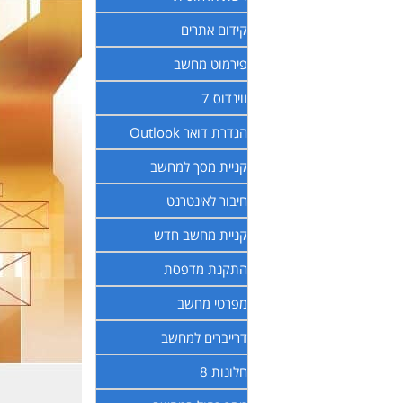
קידום אתרים
פירמוט מחשב
ווינדוס 7
הגדרת דואר Outlook
קניית מסך למחשב
חיבור לאינטרנט
קניית מחשב חדש
התקנת מדפסת
מפרטי מחשב
דרייברים למחשב
חלונות 8