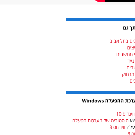
תך גם
ם בתל אביב
צים
י מחשבים
ייד
בים
מרחוק
ים
 ההפעלה Windows
נדוס 10
שא
היסטוריה של מערכות הפעלה
עלה
ווינדוס 8
ס 8