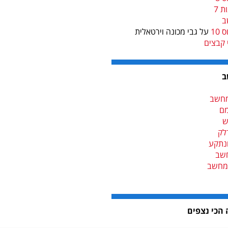
 7
ב
10
על גבי מכונה וירטאלית
 קבצים
ב
מחשב
ם
ש
לק
נתקע
שב
מחשב
 הכי נצפים