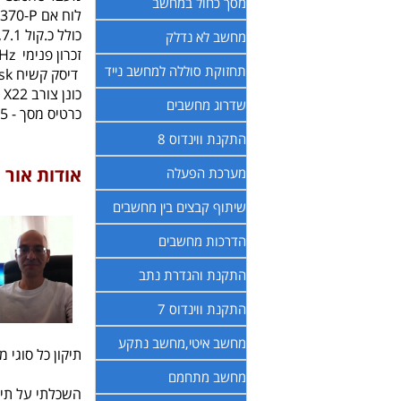
מסך כחול במחשב
לוח אם Prime Z370-P צ'יפסט Z370 Asus
כולל כ.קול 7.1, כ.רשת 10/100/1000
מחשב לא נדלק
זכרון פנימי Kingston 16GB DDR4 2400MHz
תחזוקת סוללה למחשב נייד
דיסק קשיח Plus 480GB SSD Sandisk
כונן צורב DVD - LG SATA X22
שדרוג מחשבים
כרטיס מסך - Asus Nvidia GeForce GTX1060 Dual OC 6GB GDDR5 כולל יציאות DVI / HDMI x2 / DP x2
התקנת ווינדוס 8
אודות אור
מערכת הפעלה
שיתוף קבצים בין מחשבים
הדרכות מחשבים
התקנת והגדרת נתב
התקנת ווינדוס 7
מחשב איטי,מחשב נתקע
תיקון כל סוגי 
מחשב מתחמם
השכלתי על תיכ