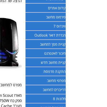
הרצה של המשחק
קידום אתרים
פירמוט מחשב
ווינדוס 7
הגדרת דואר Outlook
קניית מסך למחשב
חיבור לאינטרנט
קניית מחשב חדש
התקנת מדפסת
מפרטי מחשב
מפרט למחשב גיימינג
דרייברים למחשב
מארז CoolerMaster Cm Storm Scout
חלונות 8
ספק כח SEA SONIC M12D 750W
מעבד Intel® Core i7-8700 3.2GHz Coffee Lake Six Core | 12MB Cache