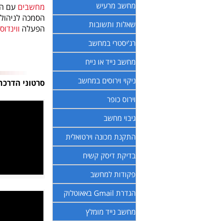
מחשב מרעיש
מחשבים
עם הסכמה A+ 
שאלות ותשובות
הפעלה
ווינדוס
רג'יסטרי במחשב
מחשב נייד או נייח
ניקוי וירוסים במחשב
סרטוני הדרכה 
וירוס כופר
גיבוי מחשב
התקנת מכונה וירטואלית
בדיקת דיסק קשיח
פקודות למחשב
הגדרת Gmail באאוטלוק
מחשב נייד מומלץ