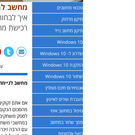
מחשב לגי
טכנאי מחשבים
איך לבחו
תיקון מרחוק
רכישת מח
תיקון מחשב נייד
Windows 10
שדרוג ל- Windows 10
התקנת Windows 10
עודכ
שחזור Windows 10
מחשב לגיימר
אנטיוירוס חינם מומלץ
העברת שירים לאייפון
אם אתם זקוקים
מהסכום הנקוב.
טיפול במחשב איטי
לספק משחקים נ
מסך שחור במחשב
במחשבי משחקים
רשת אלחוטית