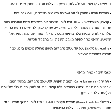
•
-אציטיל-קרניטין
מ"ג ליום, במשך הפעילות נוגדת החמצון שרירים הגנה.
500
L
• חומצות אמינו גלוטמין להגנה ושמירת האנרגיה בשרירים, 2-10 גרם ליום.
• קראטין מונוהידראט 5 – 10 גרם ליום, לשיפור כוח השרירים ורמת האנרגיה בהם.
תרופות מסוימות עשויות כליות אינטראקציה עם קריאטין. לכן יש לדבר עם הרופא
שלך כדי לוודא הכליות שלך בריאות מספיק כדי להתמודד עם כמות כזאת של
קריאטין. הרופא צריך לפקח מעקב תקופתי על בתפקוד הכליות.
•
טראונין
500 עד 2000 מ"ג ליום האופן מחולק פעמים ביום, עבור
L-theanine
תמיכה במערכת העצבים.
עשבי תיבול
-
צמחי מרפא
• תה ירוק (
) תמצית תקנית, 250-500 מ"ג ליום, במשך חמצון
Camellia sinensis
ואפקטים החיסונית. שימוש במוצרים ללא קפאין. ניתן גם להכין תה מ עלה של צמח
זה (המכיל לרוב קפאין).
• רודיולה (
) תמצית תקנית, 100-600 מ"ג ליום, במשך חמצון, נוגד
Rosea Rhodiola
מתח -
, וחיזוק הפעילות החיסונית.
antistress