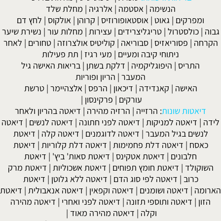
הנשימה
|
אסטמה
|
אלרגיה
|
מחלת שלד
ומפרקים
|
גאוט
|
אוסטאופורוזיס
|
קרוהן
|
אולקוס
|
לחץ דם
גבוה
|
כולסטרול
|
טריגליצרידים
|
עצירות
|
מחלות עור
|
נשירת שיער
הקרחה
|
פסוריאזיס
|
סבוריאה
|
קוליטיס אולצרוזה
|
טחורים
|
לאחר
ניתוחי קיבה ומעיים
| מעי רגיז |
תת פעילות
התריס
|
היפוגליקמיה
|
דלקת בשתן
|
בריאות האישה גיל
המעבר
|
הריון ופוריות
האישה
|
קאנדידה
|
דיכאון
|
הרפס
|
אלצהיימר
|
טרשת
עורקים
|
פרקינסון
|
דיאטות שונות
:
הרזייה
|
הרזיה מהירה
|
דיאטה בהריון ולאחר
לידה
|
דיאטה למניקות
|
דיאטה לפני חתונה
|
דיאטה לנשים
|
דיאטה
לנשים בגיל המעבר
|
דיאטה לדוגמנים
|
דיאטה קלה
|
דיאטת
כאסח
|
דיאטה דלת פחמימות
|
דיאטה דלת קלוריות
|
דיאטת
חלבונים
|
דיאטת אטקינס
|
דיאטת סאות' ביץ'
|
דיאטת
השוקולד
|
דיאטת חומץ תפוחים
|
דיאטת אשכוליות
|
דיאטת מרק
כרוב
|
דיאטה לפי סוג הדם
|
דיאטה ללא גלוטן
|
דיאטת
הארומה
|
דיאטה ושומנים
|
דיאטה וקפאין
|
דיאטה אנאבולית
|
דיאטת
הזון
|
דיאטה ותוספי תזונה
|
דיאטה לפני ואחרי
|
דיאטה מהירה
וקלה
|
דיאטה מהירה מאוד
|