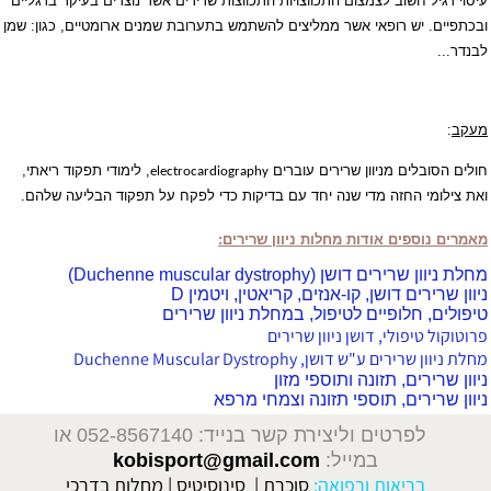
עיסוי רגיל חשוב לצמצום התכווצויות התכווצות שרירים אשר נוצרים בעיקר ברגליים
ובכתפיים. יש רופאי אשר ממליצים להשתמש בתערובת שמנים ארומטיים, כגון: שמן
לבנדר...
מעקב
:
חולים
הסובלים מניוון שרירים
עוברים
, לימודי תפקוד ריאתי,
electrocardiography
ואת צילומי החזה מדי שנה יחד עם בדיקות כדי לפקח על תפקוד הבליעה שלהם.
מאמרים נוספים אודות מחלות ניוון שרירים:
מחלת
ניוון
שרירים דושן (Duchenne muscular dystrophy)
ניוון שרירים
דושן, קו-אנזים, קריאטין, ויטמין D
טיפולים, חלופיים לטיפול, במחלת
ניוון שרירים
פרוטוקול טיפולי, דושן
ניוון שרירים
מחלת
ניוון שרירים
ע"ש דושן, Duchenne Muscular Dystrophy
ניוון שרירים
, תזונה ותוספי מזון
ניוון שרירים
, תוספי תזונה וצמחי מרפא
לפרטים וליצירת קשר בנייד: 052-8567140
או
במייל:
kobisport@gmail.com
בריאות ורפואה:
סוכרת
|
סינוסיטיס
|
מחלות בדרכי