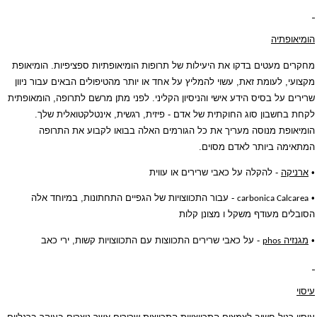
הומיאופתיה
מחקרים מעטים בדקו את היעילות של תרופות הומיאופתיות ספציפיות. הומיאופת
מקצועי, לעומת זאת, עשוי להמליץ על אחד או יותר מהטיפולים הבאים עבור ניוון
שרירים על בסיס הידע אישי והניסיון הקליני. לפני מתן מרשם לתרופה, הומאופתית
לקחת בחשבון סוג החוקתית של אדם - פיזית, רגשית, אינטלקטואלית שלך.
הומיאופת מנוסה מעריך את כל הגורמים האלה בבואו לקבוע את התרופה
המתאימה ביותר לאדם מסוים.
•
ארניקה
- להקלה על כאבי שרירים או עווית
•
- עבור התכווצויות של הגפיים התחתונות, במיוחד אלה
carbonica Calcarea
הסובלים מעודף משקל ו מצונן קלות
•
מגנזיה
- על כאבי שרירים התכווצות עם התכווצויות קשות, ירי כאב
phos
עיסוי