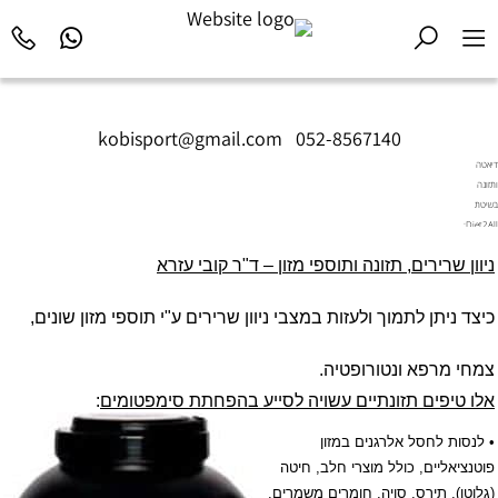
kobisport@gmail.com
|
052-8567140
דיאטה
ותזונה
בשיטת
Diet2All:
המדע
ניוון שרירים, תזונה ותוספי מזון
– ד"ר קובי עזרא
שמאחורי
הגוף
המושלם.
כיצד ניתן לתמוך ולעזות במצבי ניוון שרירים ע"י תוספי מזון שונים,
צמחי מרפא ונטורופטיה.
אלו טיפים תזונתיים עשויה לסייע בהפחתת סימפטומים
:
• לנסות לחסל אלרגנים במזון
פוטנציאליים, כולל מוצרי חלב, חיטה
(גלוטן), תירס, סויה, חומרים משמרים,