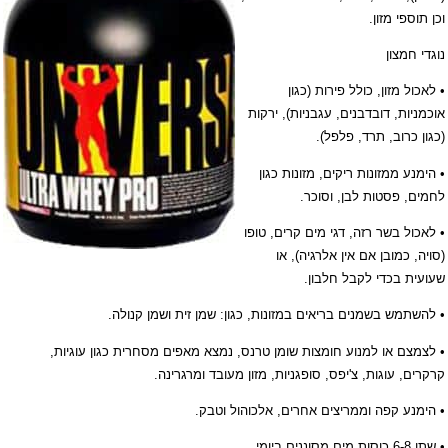
וכן תוספי מזון.
נוגדי חמצון
• לאכול מזון, כולל פירות (כגון
אוכמניות, דובדבנים, עגבניות), ירקות
(כגון כרוב, תרד, פלפל).
• הימנע ממזונות ריקים, מזונות כגון
לחמים, פסטות לבן, וסוכר.
• לאכול בשר רזה, דגי מים קרים, טופו
(סויה, כמובן אם אין אלרגיה), או
שעועית בכדי לקבל חלבון.
• להשתמש בשמנים בריאים במזונות, כגון: שמן זית ושמן קנולה.
• לצמצם או למנוע חומצות שומן טרנס, נמצא מאפים מסחרית כגון עוגיות,
קרקרים, עוגות, צ'יפס, סופגניות, מזון מעובד ומרגרינה.
• הימנע קפה וממריצים אחרים, אלכוהול וטבק.
• שתו 6-8 כוסות מים מסוננים ביומי.