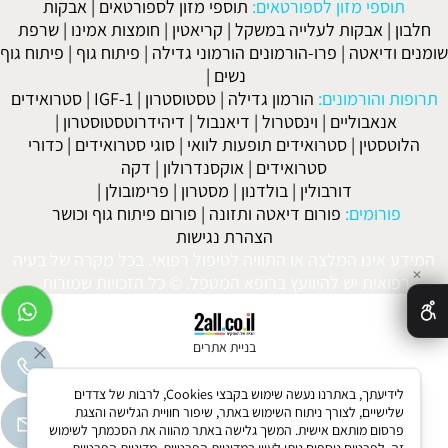
תוספי מזון לספורטאים:
תוספי מזון לספורטאים
|
אבקות
חלבון
|
אבקות לעלייה במשקל
|
קריאטין
|
חומצות אמינו
|
שרפת
שומנים ודיאטה
|
פרו-הורמונים הורמוני גדילה
|
פיתוח גוף
|
פיתוח גוף
נשים
|
תרופות והורמונים:
הורמון גדילה
|
טסטוסטרון
|
IGF-1
|
סטרואידים
אנאבוליים
|
וינסטרול
|
דיאנבול
|
דיהידרוטסטוסטרון
|
הלוטסטין
|
סטרואידים תופעות לוואי
|
סוגי סטרואידים
|
כדורי
סטרואידים
|
אוקסנדרולון
|
דקה
דורבולין
|
בולדנון
|
מסטרון
|
פרימובולן
|
פורומים:
פורום דיאטה ותזונה
|
פורום פיתוח גוף וכושר
הצהרת נגישות
המידע אינו המלצה או התוויה לטיפול רפואי. בכל מקרה של בעיה
✕
רפואית יש להיוועץ ברופא המטפל. © כל הזכויות שמורות.
בניית אתרים
לידיעתך, באתרנו נעשה שימוש בקבצי Cookies, לרבות של צדדים
שלישיים, לצורך ניתוח השימוש באתר, שיפור חוויית הגלישה והצגת
פרסום מותאם אישית. המשך גלישה באתר מהווה את הסכמתך לשימוש