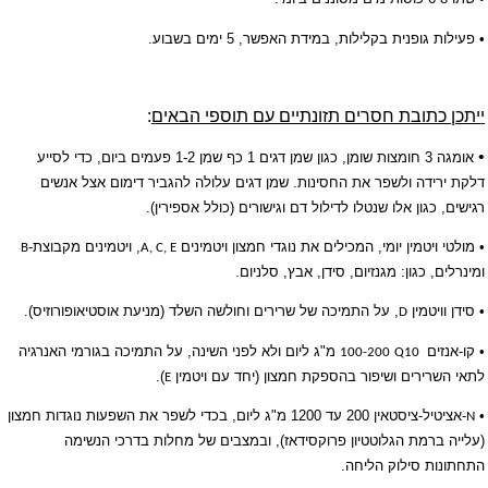
• פעילות גופנית בקלילות, במידת האפשר, 5 ימים בשבוע.
ייתכן כתובת חסרים תזונתיים עם תוספי הבאים
:
•
אומגה 3 חומצות שומן, כגון שמן דגים 1 כף שמן 1-2 פעמים ביום, כדי לסייע
דלקת ירידה ולשפר את החסינות. שמן דגים עלולה להגביר דימום אצל אנשים
רגישים, כגון אלו שנטלו לדילול דם וגישורים (כולל אספירין).
• מולטי ויטמין יומי, המכילים את נוגדי חמצון ויטמינים
, ויטמינים מקבוצת-
B
A, C, E
ומינרלים, כגון: מגנזיום, סידן, אבץ, סלניום.
• סידן וויטמין
, על התמיכה של שרירים וחולשה השלד (מניעת אוסטיאופורוזיס).
D
• קו-אנזים
מ"ג ליום ולא לפני השינה, על התמיכה בגורמי האנרגיה
100-200
Q10
לתאי השרירים ושיפור בהספקת חמצון (יחד עם ויטמין
).
E
•
-אציטיל-ציסטאין 200 עד 1200 מ"ג ליום, בכדי לשפר את השפעות נוגדות חמצון
N
(עלייה ברמת הגלוטטיון פרוקסידאז), ובמצבים של מחלות בדרכי הנשימה
התחתונות סילוק הליחה.