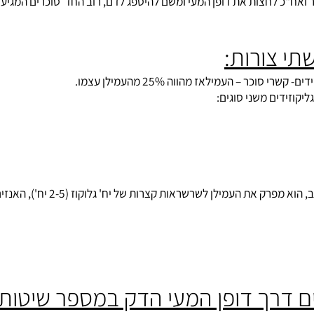
ח"כ לחצות את דופן המעי ומשם להיספג לדם, רוב החד סוכרים המגיעי
 צורות: