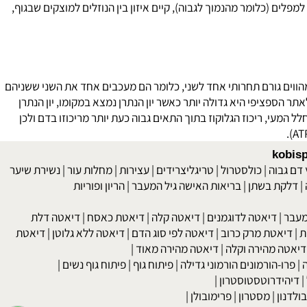
ם (כלומר מהנמוך לגבוה), קיים איזון בין הנוזלים למוצקים שבגוף,
ווים גורם תחרותי אחד לשני, כלומר הם מעכבים אחד את השני ששניהם
כ מולקולת הגלוקוז לאתר הספציפי היא גדולה יותר כאשר יון הנתרן נמצא במקומו, יון הנתרן
י, ריכוז הגלוקוז בתוך התאים גבוה כעת יותר מריכוזו בדם ולכן
kob
 גבוה
|
כולסטרול
|
טריגליצרידים
|
עצירות
|
מחלות עור
|
נשירת שיער
לקת בשתן
|
בריאות האישה גיל המעבר
|
הריון ופוריות
בר
|
דיאטה לדוגמנים
|
דיאטה קלה
|
דיאטת כאסח
|
דיאטה דלת
דיאטת מרק כרוב
|
דיאטה לפי סוג הדם
|
דיאטה ללא גלוטן
|
דיאטת