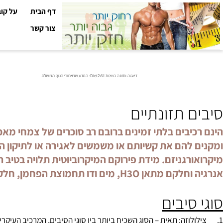
דף הבית
על קובי עזר
צור קשר
דיאטה ותזונה בשיטת Diet2All: המדע שמאחורי הגוף המושלם.
 תזונתיים
יבים בלתי זמינים ברובם רב סוכרים של צמחי מאכל, ת
 להם את קשיותם או משמשים לאגירה או לתיקון הרקמות
רגניזם. מידת פירוקם המיקרוביוטית תלויה בטיב הסיב
ים ודו תחמוצת הפחמן, חלק ניכר מהסיבים מופרש בצואה.
סיבים