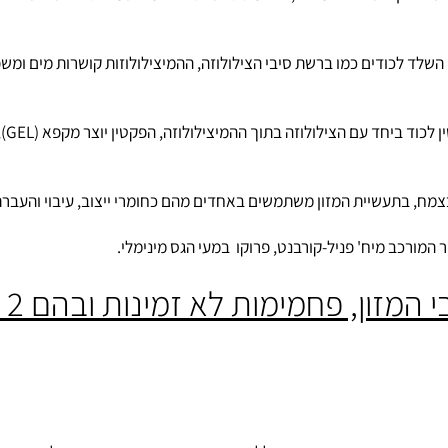
ופן התאים בצמחים, היא מסוגלת לספוח כמויות מים גדולות ולתפוח וכך
לכודים כמו ברשת סיבי הצילולוזה, ההמיצילולוזות קושרות מים ומשפיעו
 בתעשיית המזון משתמשים באחדים מהם כחומרי ייצוב, עיבוי והעברת 
כב מיח' פניל-קורבנט, פרוקו במעי הגס מינימלי.
, פחמימות לא זמינות ובהם 2 סוגים: