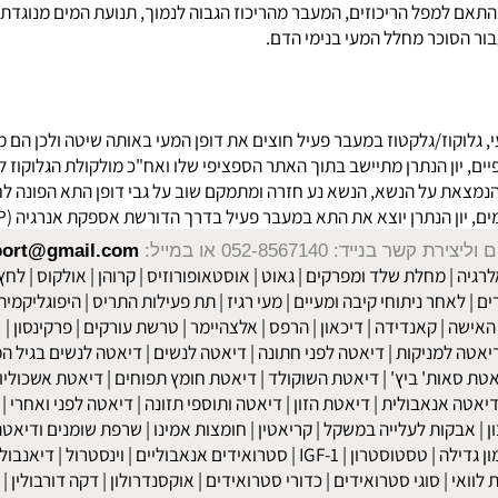
רך דופן המעי הדק במספר שיטות:
פל הריכוזים, המעבר מהריכוז הגבוה לנמוך, תנועת המים מנוגדת למפלי
סוכר מחלל המעי בנימי הדם.
וקוז/גלקטוז במעבר פעיל חוצים את דופן המעי באותה שיטה ולכן הם מה
 התא הפונה לחלל המעי ויש לו 2 אתרים ספציפיים, יון הנתרן מתיישב בתוך האתר הספציפי שלו ואח"
ל הנשא, הנשא נע חזרה ומתמקם שוב על גבי דופן התא הפונה לחלל המע
ן הנתרן יוצא את התא במעבר פעיל בדרך הדורשת אספקת אנרגיה (ATP).
שר בנייד: 052-8567140
או במייל:
isport@gmail.com
|
מחלת שלד ומפרקים
|
גאוט
|
אוסטאופורוזיס
|
קרוהן
|
אולקוס
|
לחץ דם
חר ניתוחי קיבה ומעיים
| מעי רגיז |
תת פעילות התריס
|
היפוגליקמיה
|
ד
ה
|
קאנדידה
|
דיכאון
|
הרפס
|
אלצהיימר
|
טרשת עורקים
|
פרקינסון
|
למניקות
|
דיאטה לפני חתונה
|
דיאטה לנשים
|
דיאטה לנשים בגיל המע
ות' ביץ'
|
דיאטת השוקולד
|
דיאטת חומץ תפוחים
|
דיאטת אשכוליות
|