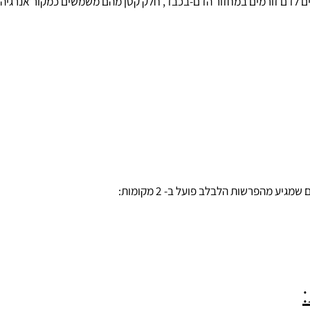
ם לדם זורמים במחזור הדם-בכבד, חלק קטן מהם משמשים כמקור אנרגיה