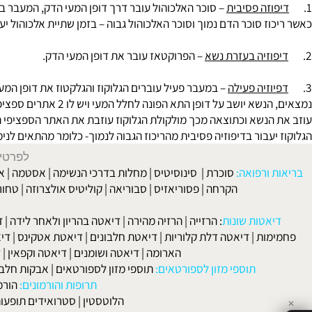
נזים שמזרז פירוק קשרי A1-6, פועל בברש ורדר.
ת הפחמימות: החד סוכרים עוברים ד
וזה פסיבית
– סוכר האלכוהול עובר דרך דופן המעי הדק, המעבר בהתאם למ
ז סוכר הדם נמוך וסוכר האלכוהול גבוה – בזמן שתיית אלכוהול יעבור ה
וזיה בעזרת נשא
– הפרוקטאז עובר את דופן המעי הדק.
וזיה פעילה
– במעבר פעיל עוברים הגלוקוז והגלקטוז את דופן המעי, גל
נמצאים, הנשא יושב על דופן
הנשא וכתוצאה מכך מולקולת הגלוקוז עוזבת את האתר הספציפי הנמצאת ע
עבור בדיפוזיה פסיבית מהריכוז הגבוה לנמוך- כלומר מהתאים לנימים, יו
לפרטים וליצירת ק
 ורפואה:
סוכרת
|
סינוסיטיס
|
מחלות בדרכי הנשימה
|
אסטמה
|
אלרגיה
הקרחה
|
פסוריאזיס
|
סבוריאה
|
קוליטיס אולצרוזה
|
טחורים
|
לא
האיש
אטות שונות
:
הרזייה
|
הרזיה מהירה
|
דיאטה בהריון ולאחר לידה
|
דיאטה 
מות
|
דיאטה דלת קלוריות
|
דיאטת חלבונים
|
דיאטת אטקינס
|
דיאטת סא