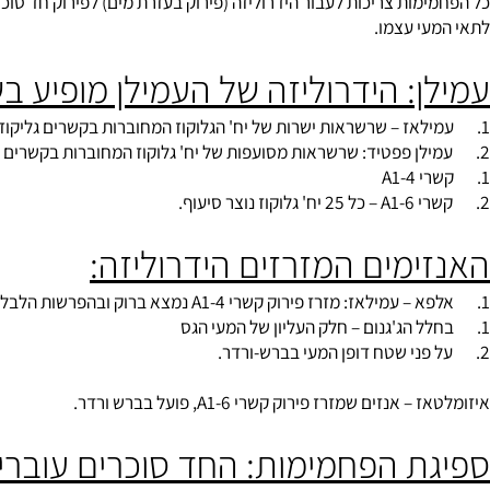
ל הפחמימות
מות צריכות לעבור הידרוליזה (פירוק בעזרת מים) לפירוק חד סוכר וא
י עצמו.
: הידרוליזה של העמילן מופיע בשתי
ימים המזרזים הידרוליזה: