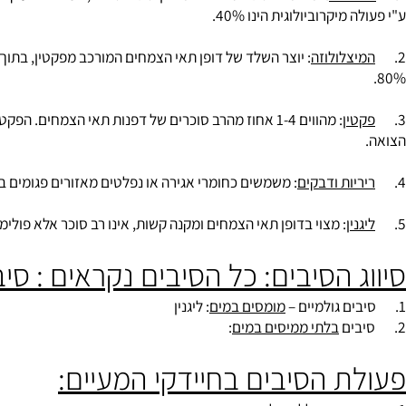
לוזה
: תאית – הסוג השכיח ביותר בין סוגי ה
סיבים
, המרכיב העיקרי של ד
מיקרוביולוגית הינו 40%.
צלולוזה
: יוצר השלד של דופן תאי הצמחים המורכב מפקטין, בתוך השלד 
ין
יות ודבקים
: משמשים כחומרי אגירה או נפלטים מאזורים פגומים בצמח,
ין
: מצוי בדופן תאי הצמחים ומקנה קשות, אינו רב סוכר אלא פולימר המור
 הסיבים: כל הסיבים נקראים : סיבי המזון
מומסים במים
: ליגנין
בלתי ממיסים במים
: