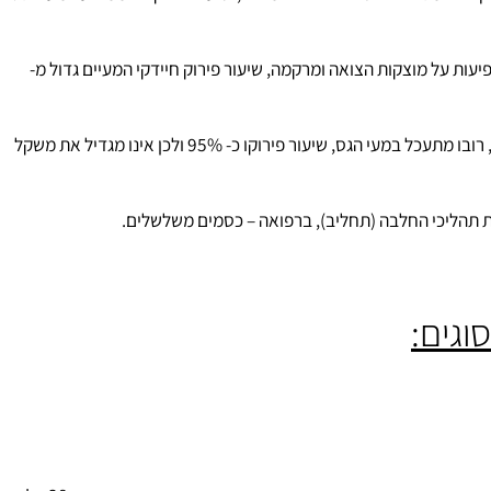
 היא מגדילה את נפח הצואה ומרכה, שיעור פירוקה הממוצע במעי הגס
ת על מוצקות הצואה ומרקמה, שיעור פירוק חיידקי המעיים גדול מ-
: מהווים 1-4 אחוז מהרב סוכרים של דפנות תאי הצמחים. הפקטין לכוד ביחד עם הצילולוזה בתוך ההמיצילולוזה, הפקטין יוצר מקפא (GEL), רובו מתעכל במעי הגס, שיעור פירוקו כ- 95% ולכן אינו מגדיל את משקל
תהליכי החלבה (תחליב), ברפואה – כסמים משלשלים.