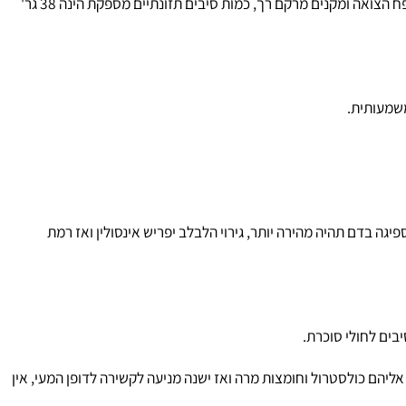
1. התכונה הכוללת של רוב הסיבים היא קשירת – ספיחת מים וזה מקנה את קשיות הצמח, כאשר הם נכללים במזון בצורה מספקת הם מגדילים את נפח הצואה ומקנים מרקם רך, כמות סיבים תזונתיים מספקת הינה 38 גר'
עותית.
 בדם תהיה מהירה יותר, גירוי הלבלב יפריש אינסולין ואז רמת
ם לחולי סוכרת.