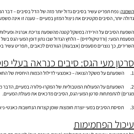
הוספת פקטין וג'ואר- גם לתפריט מורידה את רמת הכולסטרול בדם, לסובי
ל השפעה על רמת הטריגליצרידים בדם.
נפח תפריט עשיר בסיבים גדול יותר מזה של הדל בסיבים – דבר המצריך
ר, הסיבים מקטינים את ניצול המזון במעיים – טענה זו אינה משמעותית.
יבים על ה
ירידה במשקל
קטנה מהשפעת צריכת אנרגיה ופעילות גופנית
עי: (ורדטיקוליזיס) – הלחץ הגדול שבו נתון דופן המעי הגס בשל התכו
 כך נוצרים מסעפים (אצבעות) הגורמים לכאבים , תפריט עשיר בסיבים 
 מעי הגס: סיבים כנראה בעלי פוטנ
תם על הפעולות המטבוליות של המקרו-פלורה במעיים, הדבר מתבטא בע
התפתחות סרטן המעי הגס, הסיבים מדכאים את פעולת המעיים.