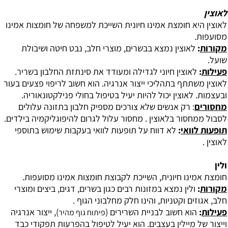
לאוצין
‏לאוצין היא חומצת אמינו חיונית השייכת למשפחה של חומצות אמינו
מסועפות.
מקורות
:
לאוצין נמצא בבשרים, מוצרי חלב, נבט חיטה ושיבולת
שועל.
פעילות
:
לאוצין חיוני לגדילה ומעודד את סינתזת החלבון בשריר.
לאוצין משתתף בתהליכי ייצור אנרגיה. הוא חשוב לריפוי פצעים בעור
ובעצמות. לאוצין יכול להיות יעיל בטיפול בחולי פנילקטונאוריה.
מחסורים
: רק אנשים שלא צורכים מספיק חלבון בתזונה עלולים
לסבול ממחסור בלאוצין . מחסור עלול לגרום להיפוגליקמיה בילדים.
תופעות לוואי
:
לא דווח על תופעות לוואי בעקבות שימוש בתוספי
לאוצין .
ולין
‏חומצת אמינו חיונית, השייכת לקבוצת חומצות אמינו מסועפות.
מקורות
:
ולין נמצא במזונות רבים כגון בשרים, דגים, ביצים ומוצרי
חלב, אגוזים וקטניות, והינו חלק מחלבוני הגוף .
פעילות
:
הוא חשוב לבניית השרירים (
), ייצור אנרגיה
פיתוח גוף מהיר
וייצור של מיילין בעצבים. הוא יעיל לטיפול בהפרעות תפקודי כבד