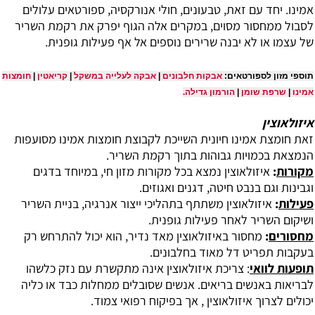
אמינו. יחד עם זאת, טבעונים, חולי אנורקסיה, ספורטאים עלולים
לסבול ממחסור מסוים, במקרים אלה הגוף יפרק את רקמת השריר
של עצמו או לא יבנה שרירים נוספים אל אף פעילות גופנית.
תוספי מזון לספורטאים:
אבקות חלבונים
|
אבקה לעלייה במשקל
|
קריאטין
|
חומצות
אמינו
|
שרפת שומן
|
הורמון גדילה
.
איזולאוצין
‏זאת חומצת אמינו חיונית השייכת לקבוצת חומצות אמינו מסועפות
הנמצאת בכמויות גבוהות בתוך רקמת השריר.
מקורות
:
איזולאוצין נמצא בכל מקורות מזון חי, במיוחד בדגים
וגבינות וגם בנבט חיטה, דגנים ואגוזים.
פעילות
:
איזולאוצין משתתף בתהליכי ייצור אנרגיה, בניית השריר
ושיקום השריר לאחר פעילות גופנית.
מחסורים
:
מחסור באיזולאוצין מאד נדיר, הוא יכול להתרחש רק
בעקבות תפריט דל מאוד בחלבונים.
תופעות לוואי
: צריכת איזולאוצין אינה מתקשרת עם נזק כלשהו
לבריאות באנשים בריאים. אנשים שסובלים ממחלות כבד או כליה
יכולים לצרוך איזולאוצין , אך בפיקוח רפואי צמוד.