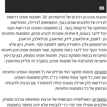
הן רכיבים של פרוטאינים. 20 ‏ חומצות אמינו דרושות
חומצות אמינו
לבנייה של חלבונים שונים בגוף, המשמשים לגדילה, התחדשות
ותחזוקה של הרקמות בגוף. 11 ‏מחומצות האמינו הנדרשות הגוף
יכול לייצר בעצמו, 9 ‏אחרות אמורות להגיע ממזון. החומצות החיוניות
הן : לאוצין, איזולאוצין, ליזין, מתיאונין, פנילאלנין, תראונין,
תריפטופאן וולין. היסטידין נחשב לחומצה סמי- חיונית, כיוון שלא
תמיד הגוף יכול לייצר כמות מספקת. שאר חומצות אמינו אינן חיוניות
(מיוצרות בכמות מספקת בגוף). חומצות אמינו נוספות, כגון קרניטין
מיוצרות מתערובת של חומצות אמינו, במקרה זה מליזין ומתיאונין .
מקורות
: מזונות ממקור החי מכילים את כל חומצות האמינו החיוניות.
עם זאת, כל מקור צמחי מחסיר בד"כ חלק מחומצות האמינו
הנדרשות ולכן אכילה מגוונת יכולה להתמודד עם הבעיה ולהבטיח
נוכחותן של כל החומצות החיוניות.
מחסורים
: האוכלוסייה העכשווית של ארצות מפותחות צורכת מספיק
חלבונים ואפילו יותר מדי כדי להבטיח שלא יהיה מחסור בחומצות