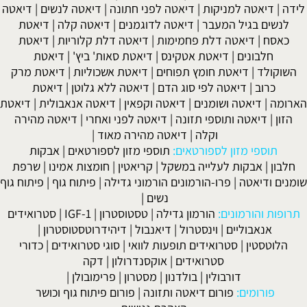
לידה
|
דיאטה למניקות
|
דיאטה לפני חתונה
|
דיאטה לנשים
|
דיאטה
לנשים בגיל המעבר
|
דיאטה לדוגמנים
|
דיאטה קלה
|
דיאטת
כאסח
|
דיאטה דלת פחמימות
|
דיאטה דלת קלוריות
|
דיאטת
חלבונים
|
דיאטת אטקינס
|
דיאטת סאות' ביץ'
|
דיאטת
השוקולד
|
דיאטת חומץ תפוחים
|
דיאטת אשכוליות
|
דיאטת מרק
כרוב
|
דיאטה לפי סוג הדם
|
דיאטה ללא גלוטן
|
דיאטת
הארומה
|
דיאטה ושומנים
|
דיאטה וקפאין
|
דיאטה אנאבולית
|
דיאטת
הזון
|
דיאטה ותוספי תזונה
|
דיאטה לפני ואחרי
|
דיאטה מהירה
וקלה
|
דיאטה מהירה מאוד
|
תוספי מזון לספורטאים:
תוספי מזון לספורטאים
|
אבקות
חלבון
|
אבקות לעלייה במשקל
|
קריאטין
|
חומצות אמינו
|
שרפת
שומנים ודיאטה
|
פרו-הורמונים הורמוני גדילה
|
פיתוח גוף
|
פיתוח גוף
נשים
|
תרופות והורמונים:
הורמון גדילה
|
טסטוסטרון
|
IGF-1
|
סטרואידים
אנאבוליים
|
וינסטרול
|
דיאנבול
|
דיהידרוטסטוסטרון
|
הלוטסטין
|
סטרואידים תופעות לוואי
|
סוגי סטרואידים
|
כדורי
סטרואידים
|
אוקסנדרולון
|
דקה
דורבולין
|
בולדנון
|
מסטרון
|
פרימובולן
|
פורומים:
פורום דיאטה ותזונה
|
פורום פיתוח גוף וכושר