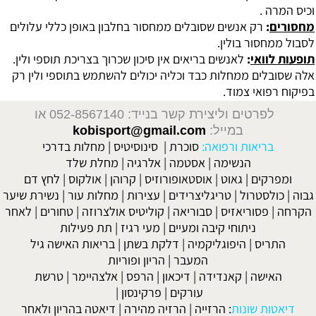
וכיס המרה .
מחסורים
:
רק אנשים שסובלים ממחסור בחלבון באופן כללי עלולים
לסבול ממחסור בולין.
תופעות לוואי
:
לאנשים בריאים אין סיכון שכרוך בצריכת תוספי ולין.
אלה שסובלים ממחלות כבד וכליה יכולים להשתמש בתוספי ולין רק
בפיקוח רפואי צמוד.
לפרטים וליצירת קשר בנייד: 052-8567140
או
במייל:
kobisport@gmail.com
בריאות ורפואה:
סוכרת
|
סינוסיטיס
|
מחלות בדרכי
הנשימה
|
אסטמה
|
אלרגיה
|
מחלת שלד
ומפרקים
|
גאוט
|
אוסטאופורוזיס
|
קרוהן
|
אולקוס
|
לחץ דם
גבוה
|
כולסטרול
|
טריגליצרידים
|
עצירות
|
מחלות עור
|
נשירת שיער
הקרחה
|
פסוריאזיס
|
סבוריאה
|
קוליטיס אולצרוזה
|
טחורים
|
לאחר
ניתוחי קיבה ומעיים
| מעי רגיז |
תת פעילות
התריס
|
היפוגליקמיה
|
דלקת בשתן
|
בריאות האישה גיל
המעבר
|
הריון ופוריות
האישה
|
קאנדידה
|
דיכאון
|
הרפס
|
אלצהיימר
|
טרשת
עורקים
|
פרקינסון
|
דיאטות שונות
:
הרזייה
|
הרזיה מהירה
|
דיאטה בהריון ולאחר