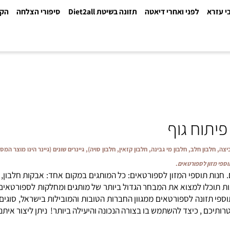
א
לפני ואחרי דיאטה
תזונה בשיטת Diet2all
סיפורי הצלחה
הקלינ
וח גוף
חלבון חלב, חלבון מי גבינה, חלבון קזאין, חלבון סויה), גיינרים שונים (גיינר הינו מוצר המס
ון לספורטאים
.
ת תוספי המזון לספורטאים: כל המותגים במקום אחד: אבקות חלבון, גיי
וכלו למצוא את המבחר הגדול ביותר של מותגים ומחלקות לספורטאים. תו
י תזונה לספורטאים ממגוון החברות הטובות והמובילות בישראל, סוגים א
השתמש בו בצורה הנכונה והיעילה ביותר! ניתן ליצור איתנו קשר לקבלת ייעו