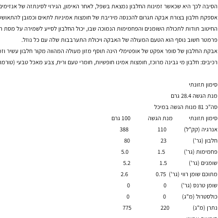
ביצוע מאמץ גופני תפגע ביעילות תהליכי הבנייה ותקטין את מהירות ההתאוששות שלאחר האי
צריכת
אבקת חלבון
חשובה ביותר!!!
היא שכאשר זמינות החלבון נמצאת בשפל, לאחר האימון, הגירוי לסינתזה של אנזימים של בניי
ון
בצורת אבקה תגרום להכנסה מיריבת של חומצות אמיניות לתאים וכמובן להתאוששות מהירה י
ות לתכולת השומנים והפחמימות הנמוכה שבו, יכול החלבון לסייע לשמירה על מסת השריר,
 נוסף הוא הטעם המעולה של האבקה ויכולת התערבבות שלה עם כל נוזל.
ן של סופר אפקט של אופטימלי הינה תוסף מזון מעולה המהווה מקור
חלבון
עשיר וזמין בעל ע
ון
מי גבינה מרוכז, חומצות אמינו חופשיות, חומרי טעם וריח, צבע מאכל טבעי (טורמריק) וממ
תוספי מזון, צמחי מרפא, ויטמינים, מינרלים, סופלימנטים, פיתוח גוף, דיאטה, חיטובים, חיטוב,
י
נתי מנת הגשה 100 גרם
ל) 110 388
') 23 80
') 1.5 5.0
) 1.5 5.2
 (גר') 0.75 2.6