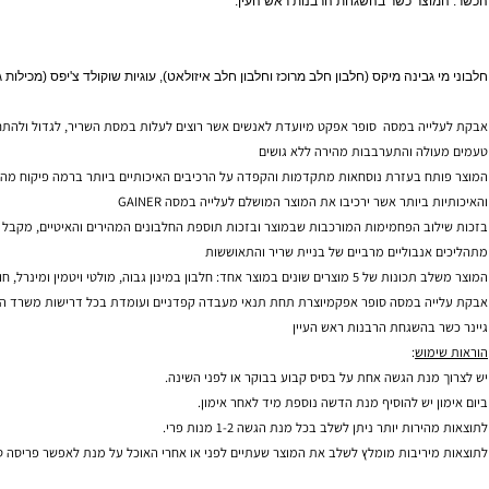
צר כשר בהשגחת הרבנות ראש העין.
ם, תוספי מזון, צמחי מרפא, ויטמינים, מינרלים, סופלימנטים, פיתוח גוף, דיאטה, חיטובים, חיטוב,
בינה מיקס (חלבון חלב מרוכז וחלבון חלב איזולאט), עוגיות שוקולד צ'יפס (מכילות גלוטן)
ה במסה סופר אפקט מיועדת לאנשים אשר רוצים לעלות במסת השריר, לגדול ולהתחזק מבלי ל
ה והתערבבות מהירה ללא גושים
 בעזרת נוסחאות מתקדמות והקפדה על הרכיבים האיכותיים ביותר ברמה פיקוח מהגבוהות ב
ביותר אשר ירכיבו את המוצר המושלם לעלייה במסה GAINER
ב הפחמימות המורכבות שבמוצר ובזכות תוספת החלבונים המהירים והאיטיים, מקבל המוצר שימ
נבוליים מרביים של בניית שריר והתאוששות
ו מסועפות, חומצת האמינו גלוטמין , חלבון אלבומין ביצה. תכונות אלה הופכות את סופר אפקט גיינר למוצר חסכוני יותר וכדאי יותר.
 במסה סופר אפקמיוצרת תחת תנאי מעבדה קפדניים ועומדת בכל דרישות משרד הבריאות, עם
בהשגחת הרבנות ראש העיין
וש
: