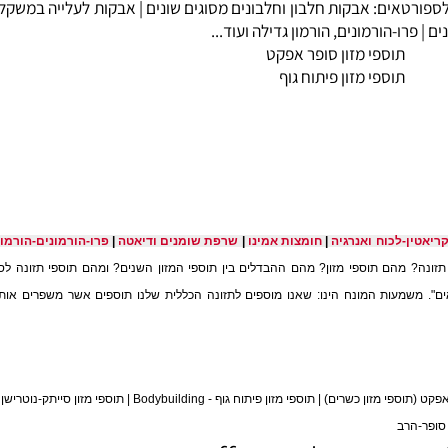
רטאים:
אבקות חלבון
וחלבונים מסוגים שונים |
אבקות לעלייה במשקל
-גי
רו-הורמונים
, הורמון גדילה ועוד...
תוספי מזון סופר אפקט
תוספי מזון פיתוח גוף
-לכוח ואנרגיה
|
חומצות אמינו
|
שרפת שומנים ודיאטה
|
פרו-הורמונים-הורמון גד
מהם תוספי מזון? מהם ההבדלים בין תוספי המזון השנים? ומהם תוספי תזונה לספורט
 משמעות המונח הינו: שאנו מוספים לתזונה הכללית שלנו תוספים אשר משפרים אותה. 
וספי מזון כשרים)
|
תוספי מזון פיתוח גוף - Bodybuilding
|
תוספי מזון סייתק-נוטרישן scitec-nut​rition‏