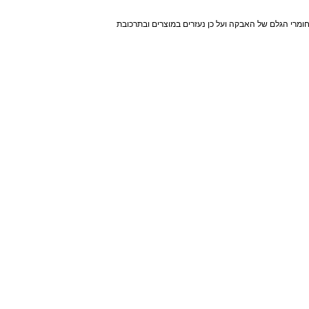
ביחד עם פחמימות מעודדים הפרשת אינסולין והורמון הגדילה
 הרכיבים האיכותיים ביותר החל מחומרי הטעם ועד לרכיבים הדומיננטיים. ב super effect לא מתפשרים על חומרי הגלם של האבקה ועל כן נעזרים במוצרים ובתרכובת