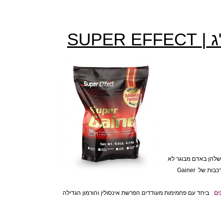
גיינר כשר 4.5 ק"ג | אבקה לעלייה במשקל "סופר אפקט" 4.5 ק"ג | SUPER EFFECT
הן באדם מבוגר לא
עולה על 500 ‏גרם. Gainer ‏מכיל פחמימות פשוטות, אשר יכולות לספק אנרגיה זמינה במהירות גבוהה, הן חשובות מאד בזמן של אימון, בו קיימת דרישה מוגברת לאנרגיה. הפחמימות המורכבות של Gainer