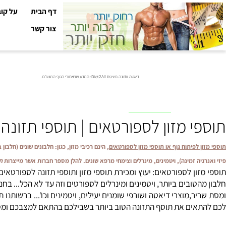
דף הבית
על קובי עזר
צור קשר
דיאטה ותזונה בשיטת Diet2All: המדע שמאחורי הגוף המושלם.
גישת יעוץ בקליניקה ולפרטים נוספים, צרו קשר טל"
0528-567-140
 מזון לספורטאים | תוספי תזונה פית
לפיתוח גוף או תוספי מזון לספורטאים
, הינם רכיבי מזון, כגון: חלבונים שונים (חלבון ביצה, 
ה זמינה), ויטמינים, מינרלים וצימחי מרפא שונים. להלן מספר חברות אשר מייצרות
תוספי מז
ון לספורטאים: יעוץ ומכירת תוספי מזון ותוספי תזונה לספורטאים. חנו
טובים ביותר, ויטמינים ומינרלים לספורטים וזה עד לא הכל... בחנות ת
,מוצרי דיאטה ושורפי שומנים יעילים, ויטמינים וכו'... ברשותנו תוספ
ם את תוסף התזונה הטוב ביותר בשבילכם בהתאם למצבכם ומטרותיכם , כיצד ל