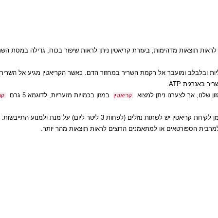
, חיטובים, חיטוב,
תר של
וקלוריות לאורך היום
חלבונים
תוצאות מדהימות, בעזרת קריאטין ניתן לראות שיפור בכוח, גדילה במסת השריר 
בלבלב ומועבר אל רקמת השריר במחזור הדם. כאשר הקריאטין מגיע אל השריר הופ
נרגית
ATP
.
ו, אך לצערנו ניתן למצוא
במזון בכמויות מזעריות, לדוגמא 5 גרם
קריאטין
קריאט
ם (לפחות 3 ליטר ליום) על מנת ולמנוע התייבשות.
 הספורטאים או למתאמנים הרוצים לראות תוצאות מהר יותר.