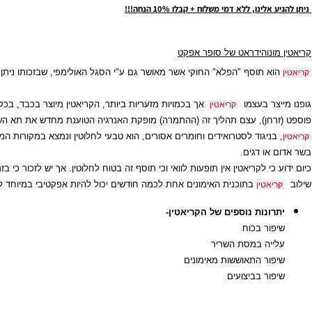
תוספי מזון לספורטאים, תוספי מזון, צמחי מרפא, ויטמינים, מינרלים, סופלימנטים, פיתוח גוף, דיאטה, חיטובים, חיטוב,
נת הגשה אחת על בסיס קבוע בבוקר או לפני השינה.
יש להוסיף מנת הדשה נוספת מיד לאחר אימון.
תוספי מזון לספורטאים, תוספי מזון, צמחי מרפא, ויטמינים, מינרלים, סופלימנטים, פיתוח גוף, דיאטה
ת יותר ניתן לשלב בכל מנת הגשה 1-2 מנות פרי.
ריבות מומלץ לשלב את המוצר שעתיים לפני או אחרי האוכל על מנת לאפשר פריסה טובה יו
נו, ללא דמי משלוח + קבלו 10% הנחה!!!
ונוהידראט של סופר אפקט
א תוסף "הפלא" החוקי אשר מאושר גם ע"י הסגל האולימפי, שבזכותו ניתן לראות 
צר בעצמו
אך בכמויות מזעריות ביותר, הקריאטין מיוצר בכבד, בכליות ו
קריאטין
חן), עצם תהליך זה (ההתמרה)
מופקת האנרגיה הטוענת מחדש
את תא השריר בא
ניגוד לסטרואידים וחומרים אסורים, הוא טבעי לחלוטין ונמצא במקורות המזון שלנ
או דגים.
לקריאטין אין תופעות לוואי וכי תוסף זה בטוח לחלוטין. אך יש לזכור כי בזמן לקיחת קריאטין יש לשתות נוזלי
בתוכנית האימונים אחת לכמה חודשים יכול להיות אפקטיבי במיוחד למרבית
אטין