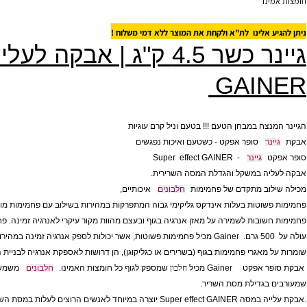
(גר') 0 0
(מ"ג) 0 0
 220 775
נו
תוספי מזון, צמחי מרפא, ויטמינים, מינרלים, סופלימנטים, פיתוח גוף, דיאטה, חיטובים, חיטוב,
 אלינו לת"א ולקחת את המוצר ללא דמי משלוח !
GAI
תוספי מזון, צמחי מרפא, ויטמינים, מינרלים, סופלימנטים, פיתוח גוף, דיאטה, חיטובים, חיטוב,
צח במבחן הטעם !!! בטעם וניל קרם עוגיות
סופר אפקט - כשטעם ואיכות נפגשים
ר
ט
- Super effect GAINER
גיינר
ה במשקל והגדלת המסה השרירית.
וב מתקדם של פחמימות
איכותיים,
חלבונים
וטות בעלות אינדקס גליקימי גבוה המתפרקות במהירות בשילוב עם פחמימות מורכבות בע
ובות לשמירה על מאזן אנרגיה בגוף ובעצם מהוות מקור עיקרי לאנרגיה זמינה. פחמימות