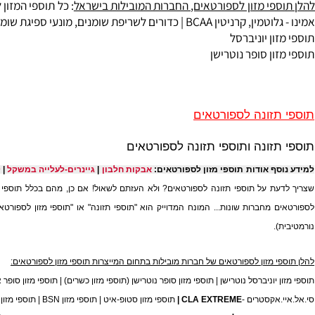
פי מזון לספורטאים, החברות המובילות בישראל
: כל תוספי המזון לספו
מין, קרניטין BCAA | כדורים ל
שריפת שומנים
, מונעי ספיגת שומנים |
פ
ן יוניברסל
ן סופר נוטרישן
זונה לספורטאים
זונה ותוספי תזונה לספורטאים
ף אודות תוספי מזון לספורטאים:
אבקות חלבון
|
גיינרים-לעלייה במשקל
|
קריאטין
ת על תוספי תזונה לספורטאים? ולא העזתם לשאול! אם כן,
מהם בכלל תוספי תזונה? 
 מחברות שונות...
המונח המדוייק הוא "תוספי תזונה" או "תוספי מזון לספורטאים".
 מזון לספורטאים של חברות מובילות בתחום המייצרות תוספי מזון לספורטאים:
יוניברסל נוטרישן
|
תוספי מזון סופר נוטרישן (תוספי מזון כשרים)
|
תוספי מזון סופר אפקט (ת