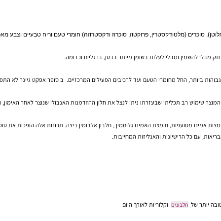
, סוכרים (מלטודקסטרין, פרוקטוז, סוכרוז ודקסטרוזה) חומרי טעם וריח טבעיים וצבע מאכל 
השמין ומבלי לעלות בשומן מיותר בבטן, ברגליים וכדומה.
תוספי מזון לספורטאים, תוספי מזון, צמחי מרפא, ויטמינים, מינרלים,
יותר, החל מחומרי הטעם ועד לרכיבים הפעילים המרכזיים. ב סופר אפקט גיינר לא התפשרו
וש רב תכליתי שבעזרתו ניתן לנצל את חלון ההזדמנות האנבולי שנוצר לאחר האימון, ובמקב
 כל הרישיונות והאנליזות המחייבות.