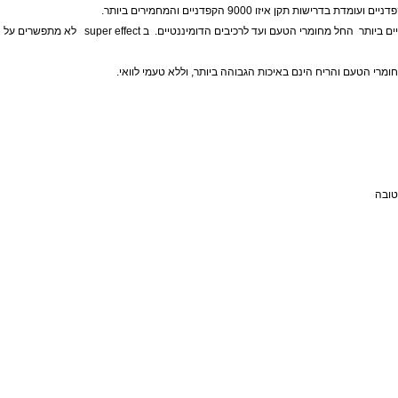
 ולהתאוששות שלאחר האימון .
ת שריר בגוף והם חשובים לשיקום השרירים לאחר פעילות גופנית. בנוסף לכך,
חלבונים
המוצר פותח בעזרת מיטב הטכנולוגים והמוחות הטובים בעולם+ הקפדה על
ם והריח הינם באיכות הגבוהה ביותר, וללא טעמי לוואי.