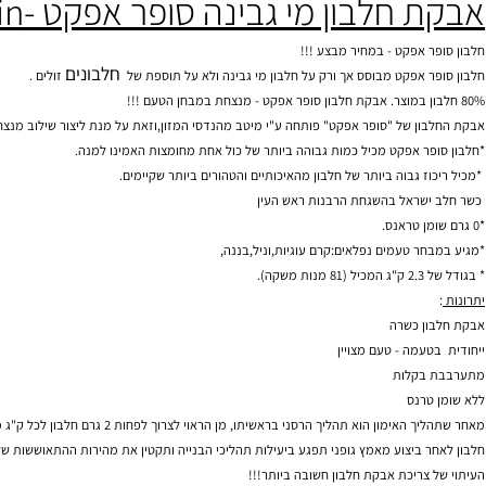
אקסטרים
-
CLA EXTREME
|
תוספי מזון סטופ-איט
|
תוספי מזון BSN
|
תוספי מזון סופר-ה
בון מי גבינה סופר אפקט -super effect whey protein
 אפקט - במחיר מבצע !!!
חלבונים
 אפקט מבוסס אך ורק על חלבון מי גבינה ולא על תוספת של
זולים .
ן של "סופר אפקט" פותחה ע"י מיטב מהנדסי המזון,וזאת על מנת ליצור שילוב מנצח של טעם
ר אפקט מכיל כמות גבוהה ביותר של כול אחת מחומצות האמינו למנה.
 גבוה ביותר של
חלבון
מהאיכותיים והטהורים ביותר שקיימים.
ראל בהשגחת הרבנות ראש העין
ר טעמים נפלאים:קרם עוגיות,וניל,בננה,
).
ן
כשרה
מה - טעם מצויין
קלות
רנס
 האימון הוא תהליך הרסני בראשיתו, מן הראוי לצרוך לפחות 2 גרם
חלבון
לכל ק"ג ממשקל ג