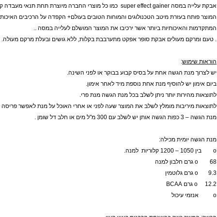
 מאגרי פחמימות בגוף (בשרירים או כגליקוגן), הן דרושות לאספקת אנרגיה לבניית השריר
 Gainer ‏מכיל
חלבון
שמספק לגוף כל חומצות האמינו.
משמשים לבניי
חלבונים
בגדילת מסת השריר.
רירים, לגדול במסה מבלי להשמין ומבלי לעלות בשומן מיותר בבטן וברגליים.
 קפדניים ועומדת בדרישות תקן איזו 9000 הקפדניים והמחמירים ביותר.
האיכותיות ביותר אשר ירכיבו את המוצר המושלם לעלייה במסה ..
ם מעולים אבקת סופר אפקט מתערבבת בקלות, ללא גושים ובעלת מרקם מעולה. חומרי הטע
ם, תוספי מזון, צמחי מרפא, ויטמינים, מינרלים, סופלימנטים, פיתוח גוף, דיאטה, חיטובים, חיטוב,
מוש
:
נת הגשה אחת על בסיס קבוע בבוקר או לפני השינה.
 יש להוסיף מנת אחת נוספת מיד לאחר אימון.
ירות יותר ניתן לשלב בכל מנת הגשה מנת פרי.
ריבות מומלץ לשלב את המוצר שעה לפני או אחרי האוכל על מנת לאפשר פריסה טובה
 חלב דל שומן .
ם, תוספי מזון, צמחי מרפא, ויטמינים, מינרלים, סופלימנטים, פיתוח גוף, דיאטה, חיטובים, חיטוב,
ומית מכילה: