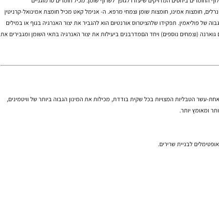
תוספי מזון לספורטאים, תוספי מזון, צמחי מרפא, ויטמינים, מינרלים, סופלימנטים, פיתוח גוף, דיאטה, חיטובים, חיטוב,
 דלק לפעילות הגופנית. אנימל קאט הינה נוסחא טרמוגניתחדשנית (תרמוגנזה:
לשרוף שומן
. מכיל חומרים טרמוגניים
ם, חומצות אמינו, חומצות שומן וצמחי מרפא. ה-
אנימל קאט
מכיל חומצת אמינואל-קרניטין
 פוליאמין. תפקידו שלהציטרוס אורנטיום הוא להגביר את יצור האנרגיה בגוף או במילים
רנה (וצמחים נוספים) ויחד הםמדרבנים ביעילות את יצור האנרגיה בתאי השומן ומגבירים את
ון והטוב ביותר מסוגו. אחת-עשר הטבליות המצויות בכל שקית בודדת, מכילות את המינון הגבוה ביותר של וויטמינים,
ומאומץ יותר.
ימלים לבניית שרירים.
א, ויטמינים, מינרלים, סופלימנטים, פיתוח גוף, דיאטה, חיטובים, חיטוב,