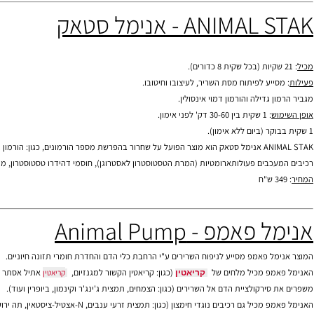
מוש באנימל פק
:
ומלץ ליטול שקית יומית אחת בזמן אחת הארוחות.
תוספי מזון לספורטאים, תוספי מזון, צמחי מרפא, ויטמינים, מינרלים, סופלימנטים, פיתוח 
מומלץ להשתמש בשתי שקיות ליום.
ANIM - אנימל סטאק
וספי מזון, צמחי מרפא, ויטמינים, מינרלים, סופלימנטים, פיתוח גוף, דיאטה, חיטובים, חיטוב,
ייע לפיתוח מסת השריר, לעיצובו וחיטובו.
 גדילה והורמון דמוי אינסולין.
ש
: 1 שקית בין 30-60 דק' לפני אימון.
AN
אנימל סטאק
כבים פעולותארומטיות (המרת הטסטוסטרון לאסטרוגן), חוסמי דהידרו טסטוסטרון, מעכבי הור