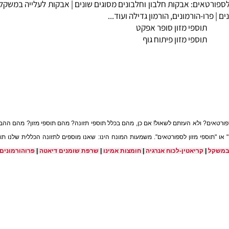
רטאים:
אבקות חלבון
וחלבונים מסוגים שונים |
אבקות לעלייה במשקל
-גי
רו-הורמונים
, הורמון גדילה ועוד...
תוספי מזון סופר אפקט
תוספי מזון פיתוח גוף
ם? ולא העזתם לשאול! אם כן,
מהם בכלל תוספי תזונה? מהם תוספי מזון? מהם ההבדלים 
תוספי מזון לספורטאים". משמעות המונח הינו: שאנו מוספים לתזונה הכללית שלנו תוס
|
קריאטין-לכוח אנרגיה
|
חומצות אמינו
|
שרפת שומנים דיאטה
|
פרוהורמונים-הור