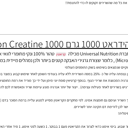
אטין מלאט) אשר חדירים ביותר לתאי השרירים, כך מסייעים להם לפעול, להתחזר ולגדול באופ
, תוספי מזון, צמחי מרפא, ויטמינים, מינרלים, סופלימנטים, פיתוח גוף, דיאטה, חיטובים, חיטוב,
ה שהשרירים זקוקים לו כדי להתנפח!!
Universal
טהור 100% ונקי מחומרי 
קריאטין
שנמצאים בשימוש בשוק התוספים העולמי
בוע במוצר בפרק זמן.
ניית מולקולת Adenosine Triphosphat -ATP שהן המקור לאנרגיה המכווצת את שרירי הגוף. בנוסף קרטיאין סופח יוני מימן ועל ידי כך מור
 לאחר פעילות עצימה) . ייצור של יותר אנרגיה מונע עייפות שריר ומאפשרת לכם להתאמן