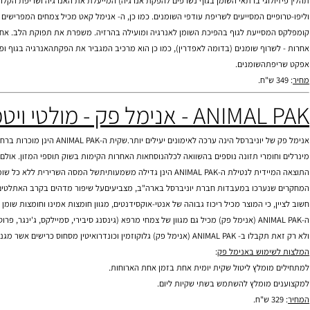
ימון יש ליטול 1 שקית בבוקר
ל קאט
מכיל תשלובת של 8 כדורים לשימוש יומי המסייעים לשריפת השומנים בגופינו אף ללא פעילות גופנית!!! אנימל קאט פותח בעבור דרישותיהם של מפתחי הגוף להגיע לאחוזי שומן אפסיים.
הוכיח את יעילותו להורדת משקל ולהפחתת שומן, יעילותו בניצול מוגבר של שומן העוזר לג
השומן בגוף נשרפים להפקת אנרגיה) המייעלת את האנרגיה ושריפת הקלוריות. הנוסחא של ANIMAL CUTS מכילה מרכיבים ליפוטרופיים (מניידים שומן) ומרכיבים לייעול חילוף החומרים ביחסים המד
ים המסייעים לשריפת עודפי השומנים. כמו כן, ה- אנימל קאט מכיל צמחים המפרישים את עודפ
סייעת לגוף בהפיכת השומן לאנרגיה ומועילה בהרזיה. משפרת את תפוקת הלב. אחד ממרכיבי בט
רוף שומנים (בדומה ל
אפדרין
), כמו כן הוא מרכיב המגביר את הפקתהאנרגיה בגוף ופוקד על 
תהשומנים.
תוספי מזון לספורטאים, תוספי מזון, צמחי מרפא, ויטמינים, מינרלים, סופלימנטים, פיתוח גוף, דיאטה, חיטובים, חיטוב,
נימל פק - מולטי ויטמין מקצועי
של יוניברסל הינה ערכה לאימונים
מרי תזונה נוספים בהשוואה לכלהנוסחאות האחרות הקימות בשוק תוספי המזון. אולם הן גם מס
ידית לנטילת ה-
ANIMAL PAK
הינן גדילה משמעותיתשל המסה השרירית ללא כל שומן.
ערכו במעבדות חברת יוניברסל בארה"ב, מצביעיםעל שיפור מדהים בקרב האתלטים אשר ה
 כי המוצר מכיל ריכוז גבוהה של אנטי-אוקסידנטים, מגוון חומצות אמינו וחומצות שומן חיוני
כרישים אשר מגנים על הפרקים והסחוסים שלכם ושומרים על בריאותם האופטימלית.