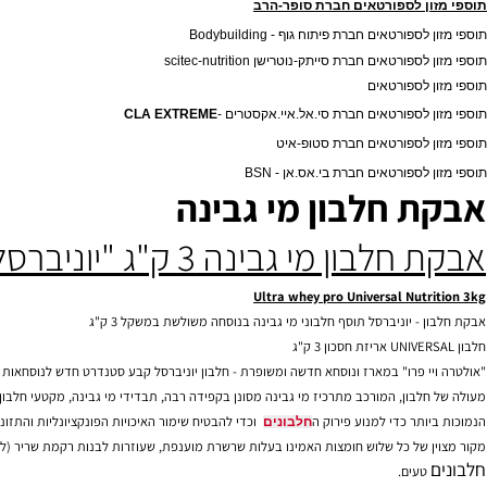
 לספורטאים חברת סופר אפקט (תוספי מזון כשרים)
ן לספורטאים חברת סופר-הרב
ורטאים חברת פיתוח גוף - Bodybuilding
רטאים חברת סייתק-נוטרישן scitec-nut​rition‏
 לספורטאים
 לספורטאים חברת סי.אל.איי.אקסטרים
-
CLA EXTREME
 לספורטאים חברת סטופ-איט
לספורטאים חברת בי.אס.אן - BSN
 חלבון מי גבינה
ון מי גבינה 3 ק"ג "יוניברסל"
Ultra whey pro Universal Nut
- יוניברסל תוסף חלבוני מי גבינה בנוסחה משולשת במשקל 3 ק"ג
תוספי מזון לספורטאים, תוספי מזון, צמחי מרפא, ויטמינים, מינרלים, סופלימנטים, פיתוח גוף, דיאטה, חיטובים, חיטוב,
י פרו" במארז ונוסחא חדשה ומשופרת - חלבון יוניברסל קבע סטנדרט חדש לנוסחאות של
חלבו
בון, המורכב מתרכיז מי גבינה מסונן בקפידה רבה, תבדידי מי גבינה, מקטעי חלבון (פפטיד
תר כדי למנוע פירוק ה
וכדי להבטיח שימור האיכויות הפונקציונליות והתזונתיות המ
חלבונים