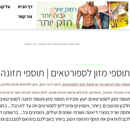
דף הבית
על קובי עזר
צור קשר
דיאטה ותזונה בשיטת Diet2All: המדע שמאחורי הגוף המושלם.
שת יעוץ בקליניקה ולפרטים נוספים, צרו קשר טל"
0528-567-140
 מזון לספורטאים | תוספי תזונה פית
לפיתוח גוף או תוספי מזון לספורטאים
, הינם רכיבי מזון, כגון: חלבונים שונים (חלבון ביצה, 
ה זמינה), ויטמינים, מינרלים וצימחי מרפא שונים. להלן מספר חברות אשר מייצרות
תוספי מז
ון לספורטאים: יעוץ ומכירת תוספי מזון ותוספי תזונה לספורטאים. חנו
טובים ביותר, ויטמינים ומינרלים לספורטים וזה עד לא הכל... בחנות ת
,מוצרי דיאטה ושורפי שומנים יעילים, ויטמינים וכו'... ברשותנו תוספ
ם את תוסף התזונה הטוב ביותר בשבילכם בהתאם למצבכם ומטרותיכם , כיצד ל