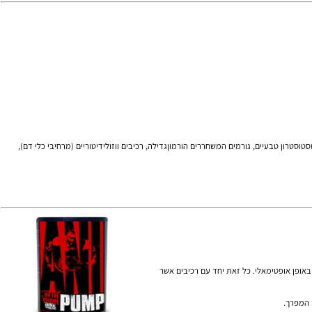
, אינסולין לייק גרו פאקטור 1 (IGF 1) ואינסולין. ANIMAL STAK (אנימל סטאק) מכיל רכיבי טסטוסטרון טבעיים, גורמים המשחררים הורמוןגדילה, רכיבים ווזולידיטוריים (מרחיבי כלי דם),