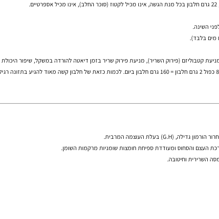
ת ושומן, וקל לערבב אותו ולהפוך אותו למשקה
בד).
טבוליזם
(פירוק השריר), מניעת פירוק שריר בזמן
דיאטה להורדה במשקל
קילו בגופו (מתאמנים רציניים מגיעים עד ל-4 גרם). כלומר, אדם אשר שוקל 80 ק"ג, צריך לצרוך 80 כפול 2 גרם חלבון = 160 גרם 
מון גדילה
, (G.H) בעלת העוצמה המרבית.