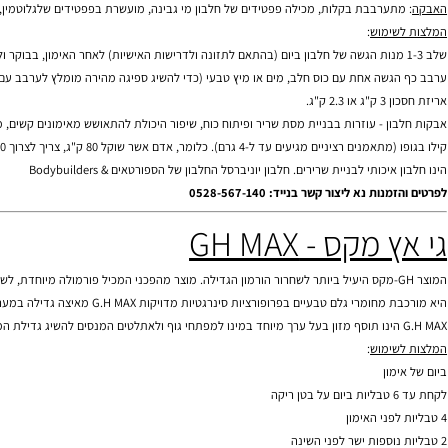
וש חומצות האמינו בעלות שרשרת מוענפת, שעוזרות לבנות רקמת שריר (לויצין, איזולויצין וואלין, המכונים גם BCAA). ל"אולטרה ויי פרו" תכולה נמוכה של פחמימו
טעים.
בת בקלות, מכילה פפטידים של חלבון מי גבינה, מועשרת בפפטידים שלגלוטמין, 22 גרם חלבון בכל מנת הגשה, אינו מכיל לקטוז (סוכר החלב), אינו מכיל אספרטיים.
ימוש
:
שה אחת עם כוס חלב, מים או מיץ טבעי (כדי להשיג ספיגה מהירה מומלץ לערבב עם מים בל
"ג.
ן - עוזרות בבניית מסת שריר ופיתוח כוח, שיפור היכולת להתאושש מאימונים קשים,
מניעת ק
כותי לבניית שרירים. חלבון יוניברסל החלבון של הספורטאים & Bodybuilders
 נא ליצור קשר בנייד: 0528-567-140
קס - GH MAX
היעיל ביותר לשחרור הורמון הגדילה.
מוצר מהפכני המכיל פורמולה מיוחדת, לשחרור
הור
 מחומרי גלם טבעיים בפרופורציות
סינרגטיות מדויקות G.H MAX מאיצה גדילה במערכת העצם והסחוס ומעודדת ספיחת חומצות שומניות מרקמות השומן.
ימוש
:
ון
תוספי מזון לספורטאים, תוספי מזון, צמחי מרפא, ויטמינים, מינרלים, סופלימנטים, פיתוח גוף, דיאטה, חיטובים, חיטוב,