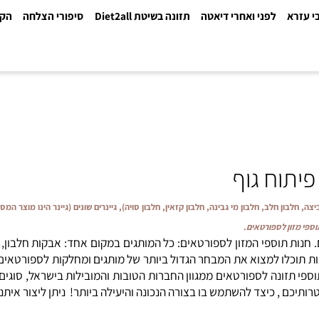
א
לפני ואחרי דיאטה
תזונה בשיטת Diet2all
סיפורי הצלחה
הקלינ
וח גוף
חלבון חלב, חלבון מי גבינה, חלבון קזאין, חלבון סויה), גיינרים שונים (גיינר הינו מוצר המס
ון לספורטאים
.
ת תוספי המזון לספורטאים: כל המותגים במקום אחד: אבקות חלבון, גיי
וכלו למצוא את המבחר הגדול ביותר של מותגים ומחלקות לספורטאים. תו
י תזונה לספורטאים ממגוון החברות הטובות והמובילות בישראל, סוגים א
השתמש בו בצורה הנכונה והיעילה ביותר! ניתן ליצור איתנו קשר לקבלת ייעו