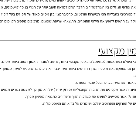
וף להעביר שומנים אל המיטוכונדריה (תחנת אנרגיה של התא), שםניתן להשתמש בשומן כחומר
ויקים שיעזרו לגופך
י הנוזלים בין העורלשרירים הדבר תורם למראה חטוב יותר של הגוף בנוסף לויטמינים, מינרלי
בליות הוא הציטרוס אורנטיום, מרכיבהמצוי בזן מסוים מאוד של תפוזים בעל ריכוז גבוה של
התאים להאיץ את חילוף החומרים. התוצאה- שריפת שומנים. מרכיבים נוספים הקיימים הם גוא
 יעילים יותר.שקית ה-ANIMAL PAK הינן מוכרות ברחבי העולם כמותאמות למתעמלים באופן מקצועי ביותר, נחשב למוצר הראש
פקות את תוספי המזון החדישים ביותר אשר יגבירו את יכולתם הגופנית לאימון ממושך יותר 
שתמשו בערכה בכל ענפי הספורט.
ות אשר מקטינים את תגובות הקטבוליות (פירוק שריר) של האימון וכך למעשה נוצרים תנאים אופט
תוספי מזון לספורטאים, תוספי מזון, צמחי מרפ