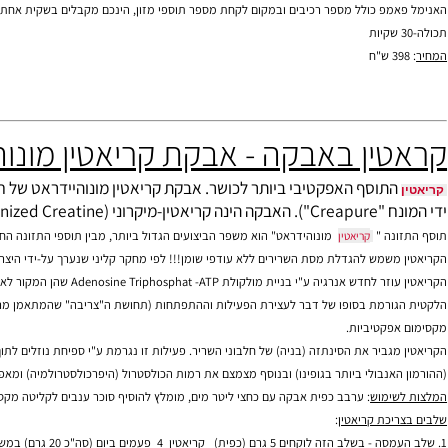
מפ - Animal Pump
ל פאמפ
מסייע לניפוח השרירים ע"י הרחבת כלי הדם והחדרת חומרי תזונה חיוניים.
מפ מכיל מלחים של
(כגון: קריאטין הקשור למגנזיום,
אתיל אסתר וטרי-קרי
קריאטין
קריאטין
ירקולציית הדם אל השרירים (כגון: הצמחים, תמצית ג'ינג'ר וקינמון, ביופרין ועוד).
תוספי מזון לספורטאים
גדי חימצון (כגון: תמצית זרעי ענבים, N-אצטיל-ציסטאין, תה ירוק וחומצה אלפה ליפואית) המסייעים לשרירים לגדול ולמנוע את התפרקותם המהירה לאחר האימון המפרך.
פ כולל מספר רכיבים ובמקום לקחת מספר תוספי מזון, הינכם מקבלים בשקית אחת את כל מ
אבקה - אבקת קריאטין מונוהידראט 1000 גרם 1000  Nutrition Creatine
תוסף האפקטיבי ביותר לכושר. אבקת
קריאטין מונוהיידראט
של חברת Universal Nutrition מכילה
אינם מותירים משקעים בדומה לקריאטין הרגיל.
ה "
מונוהידראט" הוא משפר הביצועים הגדול ביותר, מבין תוספי התזונה החוקיים 
קריאטין
דלת מסת השרירים ללא עודפי שומן!!! לפי מחקר קליני שנערך על-ידי היצרן נצפתה עליה של כ- 25% במסה השרירית ללא עליה בעודפי השומן לאחר שימוש ק
הקריאטין עוזר לחדש אנרגיה ע"י ב
רמת בסופו של דבר לעצירת הפעילות וההתפתחות (תחושת ה"צריבה" שהמתאמן מרגיש בשרירים