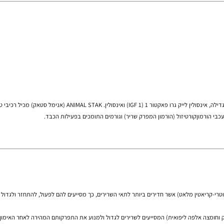
גוף, דיאטה, חיטובים, חיטוב,
הוא מוצר הפועל על שחרור בהפרשת מספר הורמונים, כגון: הורמון גדילה
מוןקורטיזול (הורמון המפרק שריר) וגורמים התומכים בפעילות הכבד.