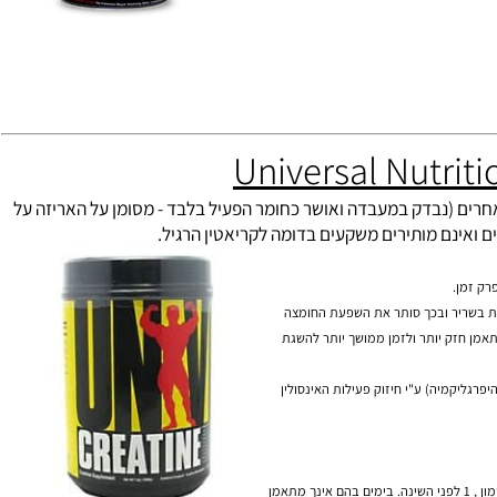
ן אופטימאלי. כל זאת יחד עם רכיבים אשר
לוואי אחרים (נבדק במעבדה ואושר כחומר הפעיל בלבד - מסומן על האריזה על
יד את רמת החומציות בשריר ובכך סותר את השפעת החומצה
 חזק יותר ולזמן ממושך יותר להשגת