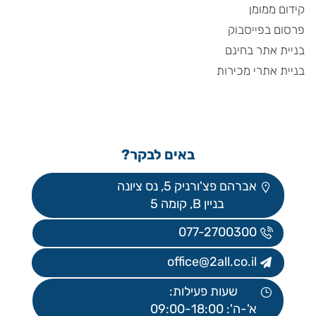
קידום ממומן
פרסום בפייסבוק
בניית אתר בחינם
בניית אתרי מכירות
באים לבקר?
אברהם פצ'ורניק 5, נס ציונה
בניין B, קומה 5
077-2700300
office@2all.co.il
שעות פעילות:
א'-ה': 09:00-18:00