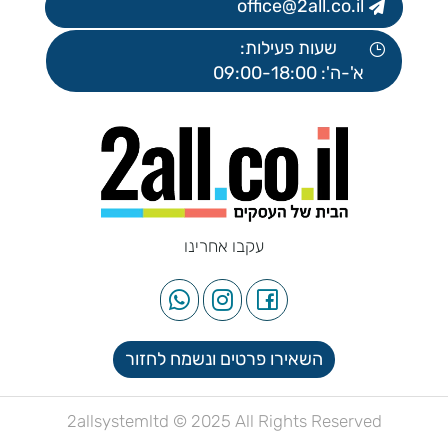
office@2all.co.il
שעות פעילות:
א'-ה': 09:00-18:00
עקבו אחרינו
השאירו פרטים ונשמח לחזור
2allsystemltd © 2025 All Rights Reserved