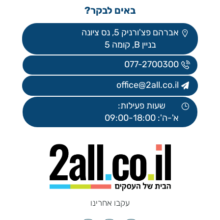
באים לבקר?
אברהם פצ'ורניק 5, נס ציונה
בניין B, קומה 5
077-2700300
office@2all.co.il
שעות פעילות:
א'-ה': 09:00-18:00
עקבו אחרינו