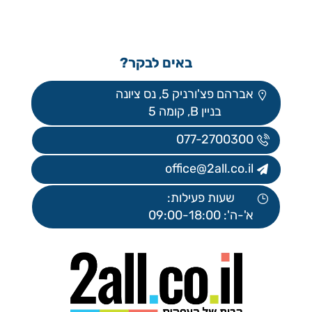
באים לבקר?
אברהם פצ'ורניק 5, נס ציונה
בניין B, קומה 5
077-2700300
office@2all.co.il
שעות פעילות:
א'-ה': 09:00-18:00