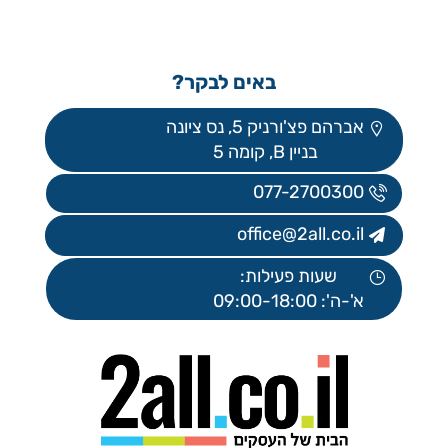
באים לבקר?
אברהם פצ'ורניק 5, נס ציונה
בניין B, קומה 5
077-2700300
office@2all.co.il
שעות פעילות:
א'-ה': 09:00-18:00