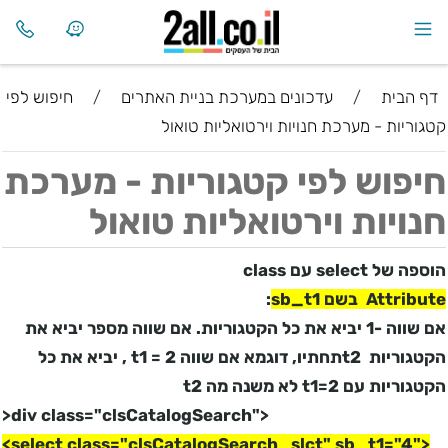
דף הבית
/
עדכונים במערכת בניית האתרים
/
חיפוש לפי
קטגוריות - מערכת חנויות וירטואליות טואול
חיפוש לפי קטגוריות - מערכת
חנויות וירטואליות טואול
הוספה של
select
עם
class
Attribute
בשם
sb_t1
:
אם שווה -1 יביא את כל הקטגוריות. אם שווה מספר יביא את
הקטגוריות
t2
תחתיו, דוגמא אם שווה
t1 = 2
, יביא את כל
הקטגוריות עם
t1=2
לא משנה מה
t2
>
div class="clsCatalogSearch">
<select class="clsCatalogSearch_slct" sb_t1="4">