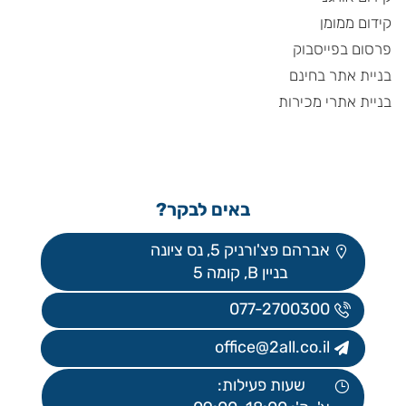
קידום ממומן
פרסום בפייסבוק
בניית אתר בחינם
בניית אתרי מכירות
באים לבקר?
אברהם פצ'ורניק 5, נס ציונה
בניין B, קומה 5
077-2700300
office@2all.co.il
שעות פעילות: