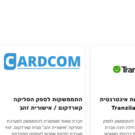
נטרנטית
התממשקות לספק הסליקה
ה Tranzila
קארדקום / אישורית זהב