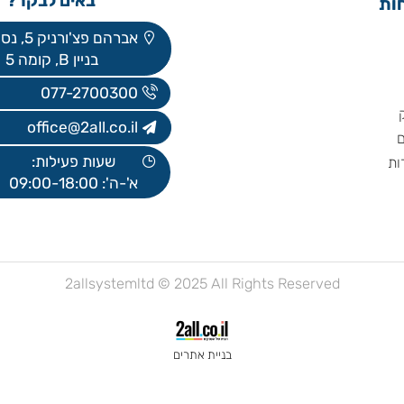
באים לבקר?
אברהם פצ'ורניק 5, נס ציונה
בניין B, קומה 5
077-2700300
office@2all.co.il
שעות פעילות:
א'-ה': 09:00-18:00