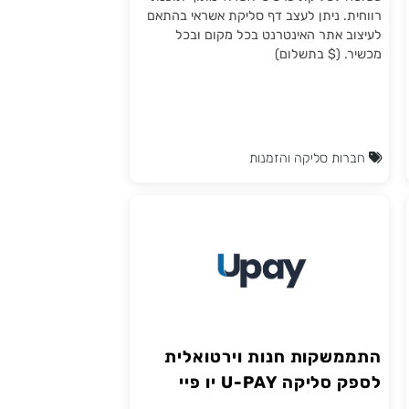
חברת טואול מאפשרת התממשקות למערכת
סליקת האשראי iCredit מבית ריווחית. מערכת
פשוטה לסליקת כרטיסי אשראי מתוך תוכנת
רווחית. ניתן לעצב דף סליקת אשראי בהתאם
לעיצוב אתר האינטרנט בכל מקום ובכל
מכשיר. ($ בתשלום)
חברות סליקה והזמנות