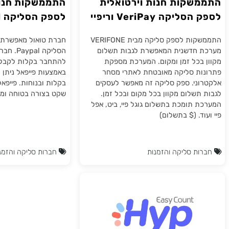
שקות חנות וירטואלית
התממשקות חנות אי
יקה VeriPay וריפיי
לספק הסליקה paypal פייפאל
התממשקות לספק סליקה מבית VERIFONE
חברת טואול מאפשרת להתמ
חדשנית המאפשרת לגבות תשלום
הסליקה Paypal. ח
בכל זמן ומקום. המערכת מספקת
להתחבר בקלות לקבל תשלום
ת סליקה מאובטחת לאתרי מסחר
באמצעות פייפאל ניתן לשלם 
ני. ספק סליקה זה מאפשר לעסקים
בקלות ובנוחות. פייפאל מאפ
תשלום מקוון בכל מקום ובכל זמן.
שקט בצורה בטוחה ומוגנת. 
 תומכת בתשלום גוגל פיי, ביט, אפל
ד. ($ בתשלום)
ת סליקה והזמנות
חברות סליקה והזמנות