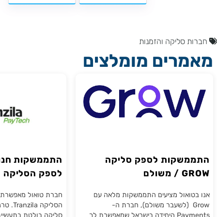
 סליקה והזמנות
רים מומלצים
שקות לספק סליקה
התממשקות חנות אי
שולם
לספק הסליק
טרנזילה