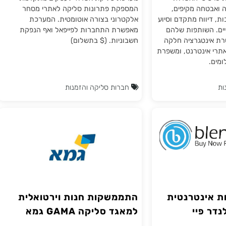
משק לספק
חברת טואול מאפשרת להתממשק למערכת
טרנזילה הינה חברת
הסליקה "אישורית זהב" מבית קארדקום. זוהי
סי האשראי.
מערכת סליקת אשראי לעסקים מתקדמת
חה מקיפים,
המספקת פתרונות סליקה לאתרי מסחר
וח מתקדם וסיוע
אלקטרוני בצורה אוטומטית. המערכת
שותפות שלהם
מאפשרת התחברות לפייפאל ואף הנפקת
פשרת אינטגרציה חלקה
חשבוניות. ($ בתשלום)
ינטרנט, ומשפרת
חברות סליקה והזמנות