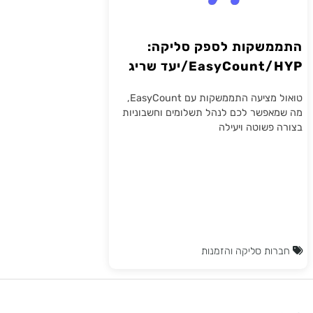
שקות לספק סליקה:
EasyCou/יעד שריג
טואול מציעה התממשקות עם EasyCount,
פשר לכם לנהל תשלומים וחשבוניות
פשוטה ויעילה