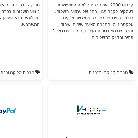
שקות חנות וירטואלית
התממשקות חנות אי
סליקה קרדיט 2000
לספק סליקה בלנדר 
BLENDAR PAY
קרדיט 2000 היא חברת סליקה המאפשרת
סליקה בלנדר פיי הוא שירות 
 לקבל מגוון רחב של אמצעי תשלום,
ביצוע תשלומים בכרטיס אשראי
טיסי אשראי, כרטיסי חיוב וצ'קים
תשלומים ללא השפעה על מס
ניים. החברה מציעה שירותי עיבוד
המשתמש.
ם מאובטחים ויעילים, המבטיחים טיפול
מדויק בתשלומים.
ת סליקה והזמנות
חברות סליקה והזמנות