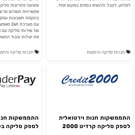
ואול מציעים התממשקות מלאה עם
חברת טואול מאפשרת להתמ
Gro (לשעבר משולם), חברת ה-
הסליקה Tranzila. 
Payments היחידה בישראל שמאפשרת לך
סליקה בולטת בתעשיית כרטי
 לקבל ולהוציא כספים במקום אחד.
ומציעה פתרונות סליקה ואבט
אפשרויות תשלום מרובות, דיו
בהקמת חשבונות עסקיים. ה
עם מערכת 2all מא
של שירותי סליקה עם אתרי א
את יעילות עיבוד התשלומים.
ת סליקה והזמנות
חברות סליקה והזמנות