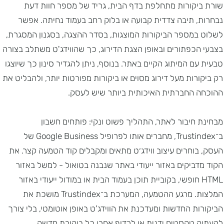
שורת ביקורות מתחלפת בדף הבית, גריד של מספר חוות דעת
נבחרות, תיבה צדדית קבועה או בלוק רחב בעמוד נחיתה. אפשר
לשלוט במספר הביקורות המוצגות, בסדר ההצגה, בסגנון המסגרת,
בצבעי הכפתורים ובאופן הצגת הדירוג, כך שהווידג'ט משתלב בצורה
טבעית עם המיתוג הקיים באתר. בנוסף, ניתן להגדיר סינון כך שיוצגו
רק ביקורות מעל דירוג מסוים או ביקורות מפורטות יותר, ולהבליט את
ההוכחה החברתית האיכותית ביותר שיש לעסק.
מבחינת חיבור לאתר, התהליך פשוט ונקי: פותחים חשבון
ב־Trustindex, מחברים אותו לפרופיל Google Business של
העסק, בוחרים עיצוב ווידג׳ט מתאים ומקבלים קוד הטמעה קצר. את
הקוד מדביקים באזור ייעודי באתר שנבנה בטואול - למשל באזור
HTML חופשי, בקוביית תוכן בעמוד הבית או במודול ייעודי באזור
המלצות. מרגע ההטמעה, המערכת ב־Trustindex מושכת את
הביקורות החדשות ומעדכנת את הווידג'ט באופן אוטומטי, בלי צורך
להעתיק טקסטים ידנית או לרדוף אחרי כל ביקורת חדשה.