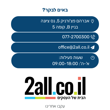
באים לבקר?
אברהם פצ'ורניק 5, נס ציונה
בניין B, קומה 5
077-2700300
office@2all.co.il
שעות פעילות:
א'-ה': 09:00-18:00
עקבו אחרינו