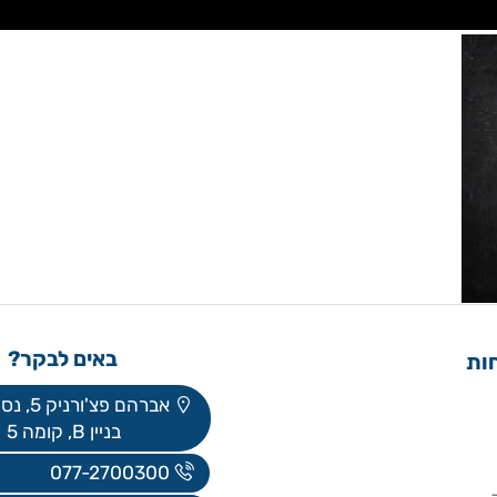
באים לבקר?
אברהם פצ'ורניק 5, נס ציונה
בניין B, קומה 5